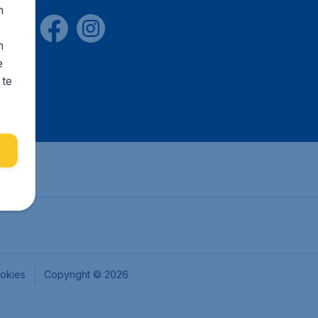
n
s
n
e
 te
okies
Copyright © 2026