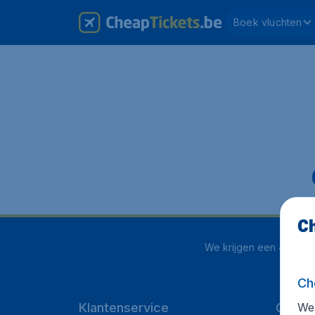
Boek vluchten
Ch
We krijgen een
4.1 uit 
Ch
We 
Klantenservice
Cheap