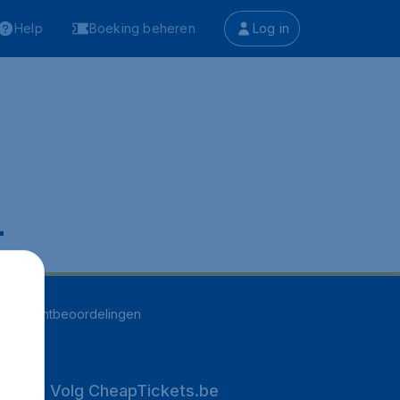
Help
Boeking beheren
Log in
.
261
klantbeoordelingen
Volg CheapTickets.be