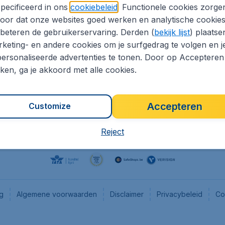
pecificeerd in ons
cookiebeleid
. Functionele cookies zorge
eaptickets.be
Flugladen.de
oor dat onze websites goed werken en analytische cookie
he informatie
CheapTickets.ch
beteren de gebruikerservaring. Derden (
bekijk lijst
) plaatse
CheapTickets.nl
keting- en andere cookies om je surfgedrag te volgen en j
ersonaliseerde advertenties te tonen. Door op Accepteren
es
CheapTickets.sg
kken, ga je akkoord met alle cookies.
Accepteren
Customize
Reject
ng
Algemene voorwaarden
Disclaimer
Privacybeleid
Co