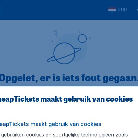
EUR
Opgelet, er is iets fout gegaan
eapTickets maakt gebruik van cookies
5
op Trustpilot
Op basis van
8
eapTickets maakt gebruik van cookies
gebruiken cookies en soortgelijke technologieën zoals
Tickets.be
Internationale sites