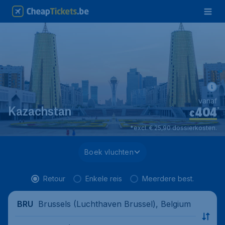
vanaf
404
*
Kazachstan
€
*excl. € 25,90 dossierkosten.
Boek vluchten
Retour
Enkele reis
Meerdere best.
Brussels (Luchthaven Brussel), Belgium
BRU