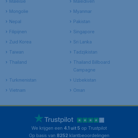
Maleisie
Malediven
Mongolie
Myanmar
Nepal
Pakistan
Filipijnen
Singapore
Zuid Korea
Sri Lanka
Taiwan
Tadzjikistan
Thailand
Thailand Billboard
Campagne
Turkmenistan
Uzbekistan
Vietnam
Oman
We krijgen een
4.1 uit 5
op Trustpilot
Op basis van
8252
klantbeoordelingen