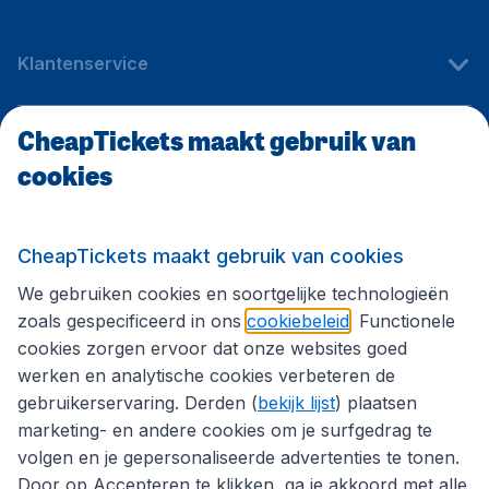
Klantenservice
CheapTickets maakt gebruik van
CheapTickets.be
cookies
Internationale sites
CheapTickets maakt gebruik van cookies
We gebruiken cookies en soortgelijke technologieën
Volg CheapTickets.be
zoals gespecificeerd in ons
cookiebeleid
. Functionele
cookies zorgen ervoor dat onze websites goed
werken en analytische cookies verbeteren de
gebruikerservaring. Derden (
bekijk lijst
) plaatsen
marketing- en andere cookies om je surfgedrag te
volgen en je gepersonaliseerde advertenties te tonen.
Door op Accepteren te klikken, ga je akkoord met alle