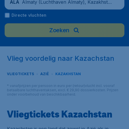
Almaty (Luchthaven Almaty), Kazakhsta
ALA
n
Directe vluchten
Zoeken
Vlieg voordelig naar Kazachstan
VLIEGTICKETS
AZIË
KAZAKHSTAN
* vanafprijzen per persoon in euro per (retour)vlucht incl. vooraf
betaalbare luchthaventaksen, excl. € 29,90 dossierkosten. Prijzen
onder voorbehoud van beschikbaarheid.
Vliegtickets Kazachstan
Kazachstan is een land dat zowel in Azië als in