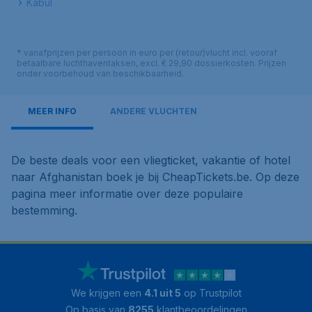
Kabul
* vanafprijzen per persoon in euro per (retour)vlucht incl. vooraf
betaalbare luchthaventaksen, excl. € 29,90 dossierkosten. Prijzen
onder voorbehoud van beschikbaarheid.
MEER INFO
ANDERE VLUCHTEN
De beste deals voor een vliegticket, vakantie of hotel
naar Afghanistan boek je bij CheapTickets.be. Op deze
pagina meer informatie over deze populaire
bestemming.
We krijgen een
4.1 uit 5
op Trustpilot
Op basis van
8255
klantbeoordelingen