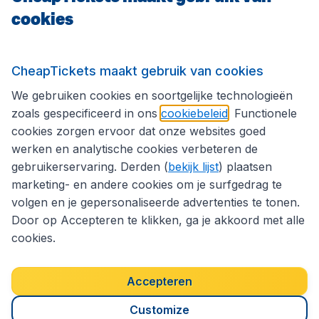
cookies
Internationale sites
CheapTickets maakt gebruik van cookies
We gebruiken cookies en soortgelijke technologieën
Volg CheapTickets.be
zoals gespecificeerd in ons
cookiebeleid
. Functionele
cookies zorgen ervoor dat onze websites goed
werken en analytische cookies verbeteren de
gebruikerservaring. Derden (
bekijk lijst
) plaatsen
marketing- en andere cookies om je surfgedrag te
volgen en je gepersonaliseerde advertenties te tonen.
Door op Accepteren te klikken, ga je akkoord met alle
cookies.
Toegankelijkheidsverklaring
Algemene voorwaarden
Disclaimer
Privacybeleid
Cookies
Accepteren
Copyright © 2026
Customize