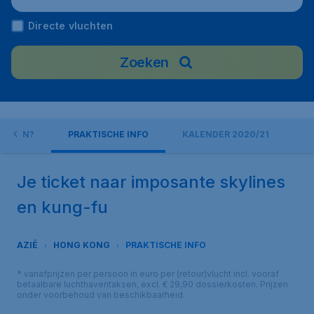
Directe vluchten
Zoeken
E DOEN?
PRAKTISCHE INFO
KALENDER 2020/21
Je ticket naar imposante skylines
en kung-fu
AZIË
HONG KONG
PRAKTISCHE INFO
* vanafprijzen per persoon in euro per (retour)vlucht incl. vooraf
betaalbare luchthaventaksen, excl. € 29,90 dossierkosten. Prijzen
onder voorbehoud van beschikbaarheid.