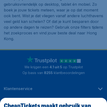
gebruiksvriendelijk op desktop, tablet én mobiel. Zo
boek je jouw tickets meteen, waar je op dat moment
ook bent. Wist je dat vliegen vanaf andere luchthavens
veel geld kan schelen? Of dat je kunt besparen door
op andere dagen te reizen? Gebruik onze filters tijdens
het zoekproces en vind jouw beste deal naar Hong
Kong.
We krijgen een
4.1 uit 5
op Trustpilot
Op basis van
8255
klantbeoordelingen
Klantenservice
CheapTickets maakt gebruik van
CheapTickets.be