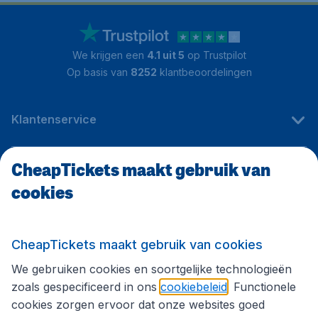
We krijgen een
4.1 uit 5
op Trustpilot
Op basis van
8252
klantbeoordelingen
Klantenservice
CheapTickets maakt gebruik van
CheapTickets.be
cookies
Internationale sites
CheapTickets maakt gebruik van cookies
We gebruiken cookies en soortgelijke technologieën
Volg CheapTickets.be
zoals gespecificeerd in ons
cookiebeleid
. Functionele
cookies zorgen ervoor dat onze websites goed