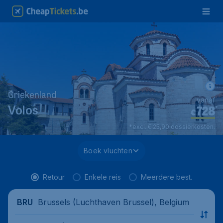
Griekenland
vanaf
728
*
Volos
€
*excl. € 25,90 dossierkosten.
Boek vluchten
Retour
Enkele reis
Meerdere best.
Brussels (Luchthaven Brussel), Belgium
BRU