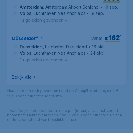
Amsterdam
,
Amsterdam Airport Schiphol
• 10 sep.
Volos
,
Luchthaven Nea Anchialos
• 18 sep.
1u geleden gevonden
•
162
*
€
Düsseldorf
vanaf
Dusseldorf
,
Flughafen Düsseldorf
• 16 okt.
Volos
,
Luchthaven Nea Anchialos
• 24 okt.
1u geleden gevonden
•
Bekijk alle
*laagst recentelijk gevonden tarief op CheapTickets.be, excl. €
25,90 dossierkosten.
Meer info
* vanafprijzen per persoon in euro per (retour)vlucht incl. vooraf
betaalbare luchthaventaksen, excl. € 29,90 dossierkosten. Prijzen
onder voorbehoud van beschikbaarheid.