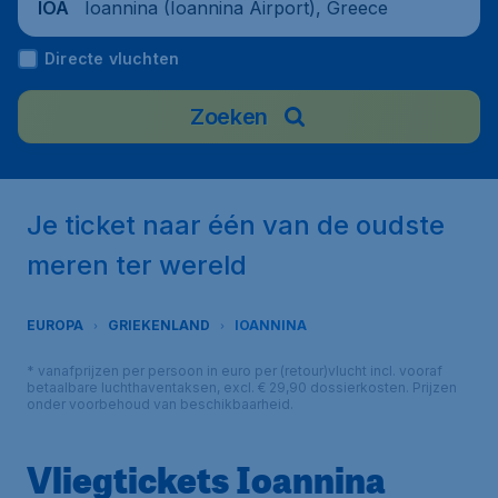
Ioannina (Ioannina Airport), Greece
IOA
Directe vluchten
Zoeken
Je ticket naar één van de oudste
meren ter wereld
EUROPA
GRIEKENLAND
IOANNINA
* vanafprijzen per persoon in euro per (retour)vlucht incl. vooraf
betaalbare luchthaventaksen, excl. € 29,90 dossierkosten. Prijzen
onder voorbehoud van beschikbaarheid.
Vliegtickets Ioannina