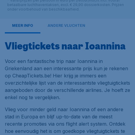
* vanafprijzen per persoon in euro per (retour)vlucht incl. vooraf
betaalbare luchthaventaksen, excl. € 29,90 dossierkosten. Prijzen
onder voorbehoud van beschikbaarheid.
MEER INFO
ANDERE VLUCHTEN
Vliegtickets naar Ioannina
Voor een fantastische trip naar Ioannina in
Griekenland aan een interessante prijs kun je rekenen
op CheapTickets.be! Hier krijg je immers een
overzichtelijke lijst van de interessantste vliegtuigtickets
aangeboden door de verschillende airlines. Je hoeft ze
enkel nog te vergelijken.
Vlieg voor minder geld naar Ioannina of een andere
stad in Europa en blijf up-to-date van de meest
recente promoties via ons flight alert system. Ontdek
hoe eenvoudig het is om goedkope vliegtuigtickets te