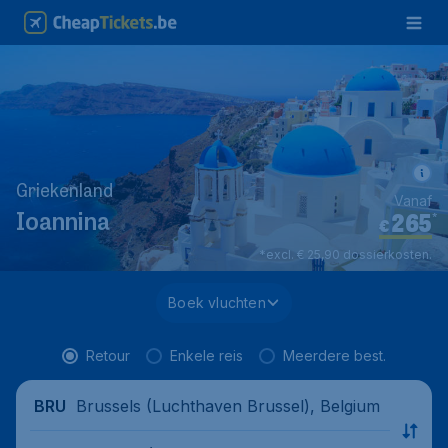
Griekenland
Vanaf
265
*
Ioannina
€
*excl. € 25,90 dossierkosten.
Boek vluchten
Retour
Enkele reis
Meerdere best.
Brussels (Luchthaven Brussel), Belgium
BRU