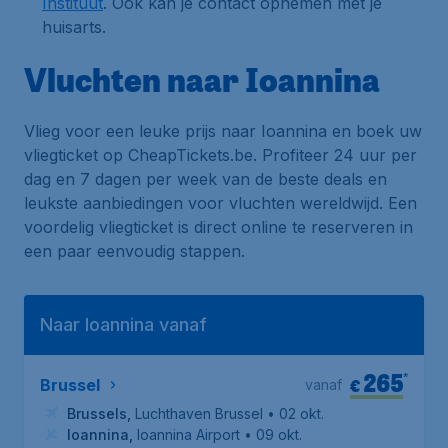
Instituut
. Ook kan je contact opnemen met je
huisarts.
Vluchten naar Ioannina
Vlieg voor een leuke prijs naar Ioannina en boek uw
vliegticket op CheapTickets.be. Profiteer 24 uur per
dag en 7 dagen per week van de beste deals en
leukste aanbiedingen voor vluchten wereldwijd. Een
voordelig vliegticket is direct online te reserveren in
een paar eenvoudig stappen.
Naar Ioannina vanaf
265
*
€
Brussel
vanaf
Brussels
,
Luchthaven Brussel
• 02 okt.
Ioannina
,
Ioannina Airport
• 09 okt.