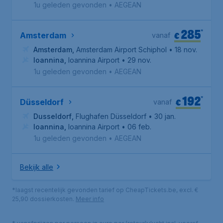
1u geleden gevonden
•
AEGEAN
285
*
€
Amsterdam
vanaf
Amsterdam
,
Amsterdam Airport Schiphol
• 18 nov.
Ioannina
,
Ioannina Airport
• 29 nov.
1u geleden gevonden
•
AEGEAN
192
*
€
Düsseldorf
vanaf
Dusseldorf
,
Flughafen Düsseldorf
• 30 jan.
Ioannina
,
Ioannina Airport
• 06 feb.
1u geleden gevonden
•
AEGEAN
Bekijk alle
*laagst recentelijk gevonden tarief op CheapTickets.be, excl. €
25,90 dossierkosten.
Meer info