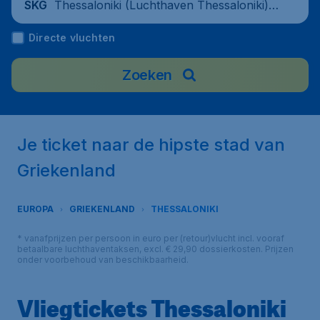
Thessaloniki (Luchthaven Thessaloniki),
SKG
Greece
Directe vluchten
Zoeken
Je ticket naar de hipste stad van
Griekenland
EUROPA
GRIEKENLAND
THESSALONIKI
* vanafprijzen per persoon in euro per (retour)vlucht incl. vooraf
betaalbare luchthaventaksen, excl. € 29,90 dossierkosten. Prijzen
onder voorbehoud van beschikbaarheid.
Vliegtickets Thessaloniki