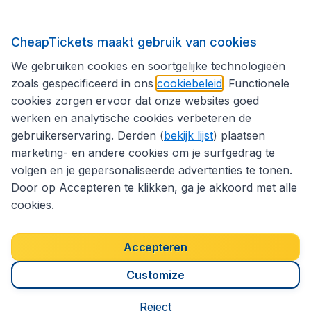
Internationale sites
CheapTickets maakt gebruik van cookies
We gebruiken cookies en soortgelijke technologieën
Volg CheapTickets.be
zoals gespecificeerd in ons
cookiebeleid
. Functionele
cookies zorgen ervoor dat onze websites goed
werken en analytische cookies verbeteren de
gebruikerservaring. Derden (
bekijk lijst
) plaatsen
marketing- en andere cookies om je surfgedrag te
volgen en je gepersonaliseerde advertenties te tonen.
Door op Accepteren te klikken, ga je akkoord met alle
cookies.
Toegankelijkheidsverklaring
Algemene voorwaarden
Disclaimer
Privacybeleid
Cookies
Accepteren
Copyright © 2026
Customize
Reject