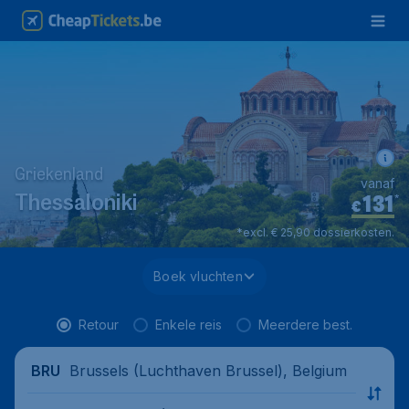
Griekenland
vanaf
131
*
Thessaloniki
€
*excl. € 25,90 dossierkosten.
Boek vluchten
Retour
Enkele reis
Meerdere best.
Brussels (Luchthaven Brussel), Belgium
BRU