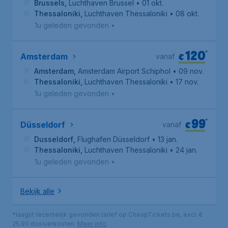
Brussels
,
Luchthaven Brussel
• 01 okt.
Thessaloniki
,
Luchthaven Thessaloniki
• 08 okt.
1u geleden gevonden
•
120
*
€
Amsterdam
vanaf
Amsterdam
,
Amsterdam Airport Schiphol
• 09 nov.
Thessaloniki
,
Luchthaven Thessaloniki
• 17 nov.
1u geleden gevonden
•
99
*
€
Düsseldorf
vanaf
Dusseldorf
,
Flughafen Düsseldorf
• 13 jan.
Thessaloniki
,
Luchthaven Thessaloniki
• 24 jan.
1u geleden gevonden
•
Bekijk alle
*laagst recentelijk gevonden tarief op CheapTickets.be, excl. €
25,90 dossierkosten.
Meer info