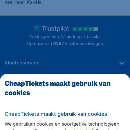
deal naar Kavála.
We krijgen een
4.1 uit 5
op Trustpilot
Op basis van
8267
klantbeoordelingen
Klantenservice
CheapTickets maakt gebruik van
CheapTickets.be
cookies
Internationale sites
CheapTickets maakt gebruik van cookies
We gebruiken cookies en soortgelijke technologieën
Volg CheapTickets.be