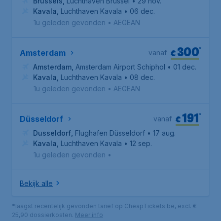
Brussels
,
Luchthaven Brussel
• 29 nov.
Kavala
,
Luchthaven Kavala
• 06 dec.
1u geleden gevonden
•
AEGEAN
300
*
€
Amsterdam
vanaf
Amsterdam
,
Amsterdam Airport Schiphol
• 01 dec.
Kavala
,
Luchthaven Kavala
• 08 dec.
1u geleden gevonden
•
AEGEAN
191
*
€
Düsseldorf
vanaf
Dusseldorf
,
Flughafen Düsseldorf
• 17 aug.
Kavala
,
Luchthaven Kavala
• 12 sep.
1u geleden gevonden
•
Bekijk alle
*laagst recentelijk gevonden tarief op CheapTickets.be, excl. €
25,90 dossierkosten.
Meer info