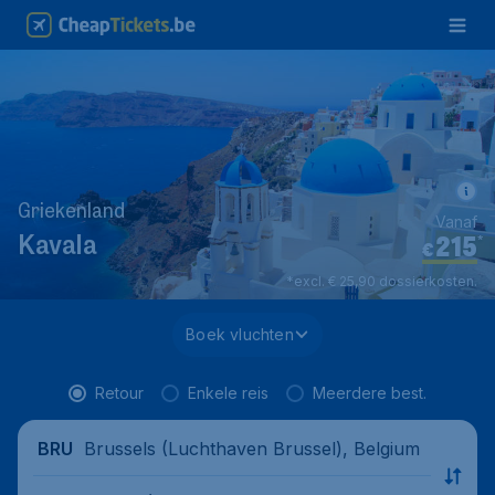
Griekenland
Vanaf
215
*
Kavala
€
*excl. € 25,90 dossierkosten.
Boek vluchten
Retour
Enkele reis
Meerdere best.
Brussels (Luchthaven Brussel), Belgium
BRU