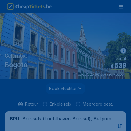
Colombia
vanaf
539
*
Bogota
€
*excl. € 25,90 dossierkosten.
Boek vluchten
Retour
Enkele reis
Meerdere best.
Brussels (Luchthaven Brussel), Belgium
BRU