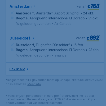
764
*
€
Amsterdam
vanaf
Amsterdam
,
Amsterdam Airport Schiphol
• 24 okt.
Bogota
,
Aeropuerto Internacional El Dorado
• 31 okt.
1u geleden gevonden
•
Air Canada
692
*
€
Düsseldorf
vanaf
Dusseldorf
,
Flughafen Düsseldorf
• 16 feb.
Bogota
,
Aeropuerto Internacional El Dorado
• 23 feb.
1u geleden gevonden
•
avianca
Bekijk alle
*laagst recentelijk gevonden tarief op CheapTickets.be, excl. € 25,90
dossierkosten.
Meer info
* vanafprijzen per persoon in euro per (retour)vlucht incl. vooraf
betaalbare luchthaventaksen, excl. € 29,90 dossierkosten. Prijzen
onder voorbehoud van beschikbaarheid.