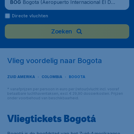
Bogota (Aeropuerto Internacional El Dor
BOG
ado), Colombia
Directe vluchten
Zoeken
Vlieg voordelig naar Bogota
ZUID AMERIKA
COLOMBIA
BOGOTA
* vanafprijzen per persoon in euro per (retour)vlucht incl. vooraf
betaalbare luchthaventaksen, excl. € 29,90 dossierkosten. Prijzen
onder voorbehoud van beschikbaarheid.
Vliegtickets Bogotá
Bogotá is de hoofdstad van het Zuid-Amerikaanse