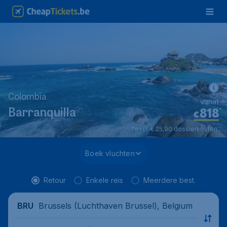
Colombia
vanaf
818
*
Barranquilla
€
*excl. € 25,90 dossierkosten.
Boek vluchten
Retour
Enkele reis
Meerdere best.
Brussels (Luchthaven Brussel), Belgium
BRU