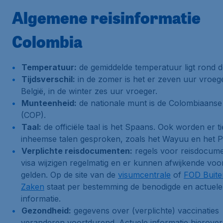
Algemene reisinformatie
Colombia
Temperatuur:
de gemiddelde temperatuur ligt rond d
Tijdsverschil:
in de zomer is het er zeven uur vroeg
België, in de winter zes uur vroeger.
Munteenheid:
de nationale munt is de Colombiaans
(COP).
Taal:
de officiële taal is het Spaans. Ook worden er ti
inheemse talen gesproken, zoals het Wayuu en het P
Verplichte reisdocumenten:
regels voor reisdocum
visa wijzigen regelmatig en er kunnen afwijkende vo
gelden. Op de site van de
visumcentrale
of
FOD Buite
Zaken
staat per bestemming de benodigde en actuele
informatie.
Gezondheid:
gegevens over (verplichte) vaccinaties
veranderen voortdurend. Actuele informatie hierover 