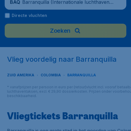
Barranquilla (Internationale luchthaven E
BAQ
rnesto Cortissoz), Colombia
Directe vluchten
Zoeken
Vlieg voordelig naar Barranquilla
ZUID AMERIKA
COLOMBIA
BARRANQUILLA
* vanafprijzen per persoon in euro per (retour)vlucht incl. vooraf betaalb
luchthaventaksen, excl. € 29,90 dossierkosten. Prijzen onder voorbeho
beschikbaarheid.
Vliegtickets Barranquilla
Barranquilla is een grote stad in het noorden van Colomb