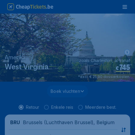
Amerika
zoals Charleston, al vanaf
745
*
West Virginia
€
*excl. € 25,90 dossierkosten.
Boek vluchten
Retour
Enkele reis
Meerdere best.
Brussels (Luchthaven Brussel), Belgium
BRU