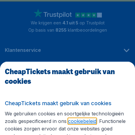
We krijgen een
4.1 uit 5
op Trustpilot
Op basis van
8255
klantbeoordelingen
Klantenservice
CheapTickets maakt gebruik van
CheapTickets.be
cookies
Internationale sites
CheapTickets maakt gebruik van cookies
We gebruiken cookies en soortgelijke technologieën
Volg CheapTickets.be
zoals gespecificeerd in ons
cookiebeleid
. Functionele
cookies zorgen ervoor dat onze websites goed