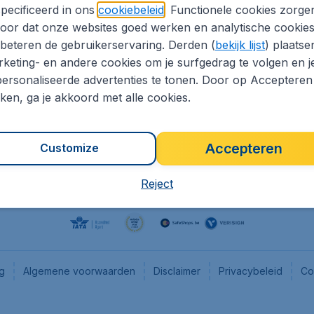
pecificeerd in ons
cookiebeleid
. Functionele cookies zorge
eaptickets.be
Flugladen.de
oor dat onze websites goed werken en analytische cookie
he informatie
CheapTickets.ch
beteren de gebruikerservaring. Derden (
bekijk lijst
) plaatse
CheapTickets.nl
keting- en andere cookies om je surfgedrag te volgen en j
ersonaliseerde advertenties te tonen. Door op Accepteren
es
CheapTickets.sg
kken, ga je akkoord met alle cookies.
Accepteren
Customize
Reject
ng
Algemene voorwaarden
Disclaimer
Privacybeleid
Co