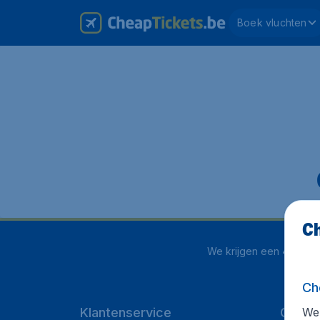
Boek vluchten
Ch
We krijgen een
4.1 uit 5
Ch
We 
Klantenservice
Cheap