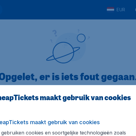
EUR
Opgelet, er is iets fout gegaan
eapTickets maakt gebruik van cookies
op Trustpilot
Op basis van
8
eapTickets maakt gebruik van cookies
gebruiken cookies en soortgelijke technologieën zoals
Tickets.be
Internationale sites