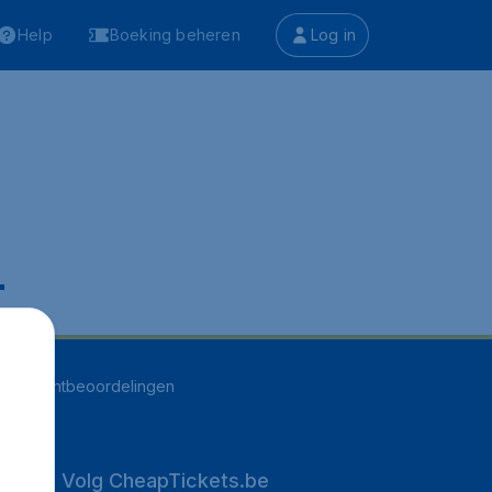
Help
Boeking beheren
Log in
.
255
klantbeoordelingen
Volg CheapTickets.be