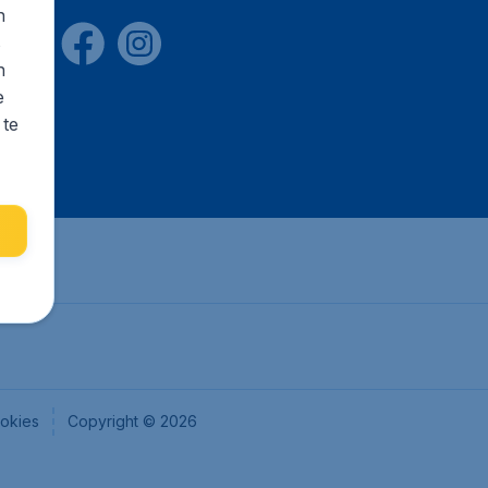
n
s
n
e
 te
okies
Copyright © 2026