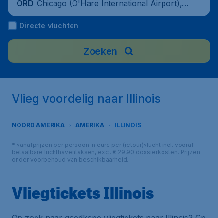
Chicago (O'Hare International Airport),
ORD
United States
Directe vluchten
Zoeken
Vlieg voordelig naar Illinois
NOORD AMERIKA
AMERIKA
ILLINOIS
* vanafprijzen per persoon in euro per (retour)vlucht incl. vooraf
betaalbare luchthaventaksen, excl. € 29,90 dossierkosten. Prijzen
onder voorbehoud van beschikbaarheid.
Vliegtickets Illinois
Op zoek naar goedkope vliegtickets naar Illinois? Op