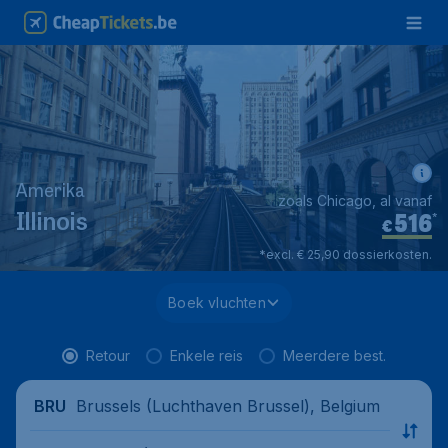
Amerika
zoals Chicago, al vanaf
516
*
Illinois
€
*excl. € 25,90 dossierkosten.
Boek vluchten
Retour
Enkele reis
Meerdere best.
Brussels (Luchthaven Brussel), Belgium
BRU