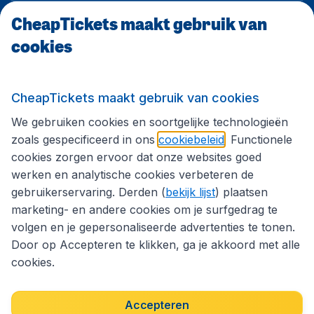
CheapTickets maakt gebruik van
CheapTickets.be
cookies
Internationale sites
CheapTickets maakt gebruik van cookies
We gebruiken cookies en soortgelijke technologieën
Volg CheapTickets.be
zoals gespecificeerd in ons
cookiebeleid
. Functionele
cookies zorgen ervoor dat onze websites goed
werken en analytische cookies verbeteren de
gebruikerservaring. Derden (
bekijk lijst
) plaatsen
marketing- en andere cookies om je surfgedrag te
volgen en je gepersonaliseerde advertenties te tonen.
Door op Accepteren te klikken, ga je akkoord met alle
cookies.
Toegankelijkheidsverklaring
Algemene voorwaarden
Disclaimer
Privacybeleid
Cookies
Accepteren