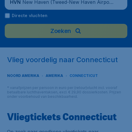
New Haven (Tweed-New Haven Airpor
HVN
t), United States
Directe vluchten
Zoeken
Vlieg voordelig naar Connecticut
NOORD AMERIKA
AMERIKA
CONNECTICUT
* vanafprijzen per persoon in euro per (retour)vlucht incl. vooraf
betaalbare luchthaventaksen, excl. € 29,90 dossierkosten. Prijzen
onder voorbehoud van beschikbaarheid.
Vliegtickets Connecticut
Op zoek naar goedkope vliegtickets naar