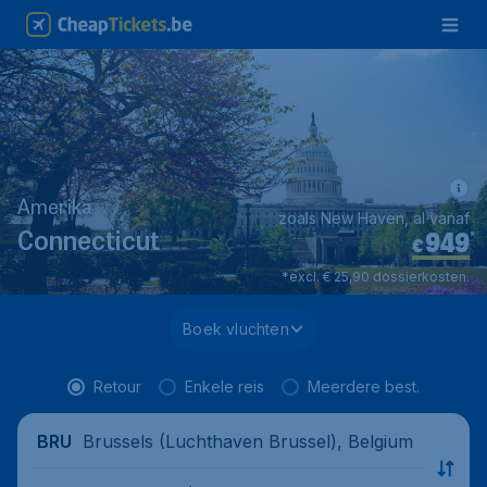
Amerika
zoals New Haven, al vanaf
949
*
Connecticut
€
*excl. € 25,90 dossierkosten.
Boek vluchten
Retour
Enkele reis
Meerdere best.
Brussels (Luchthaven Brussel), Belgium
BRU