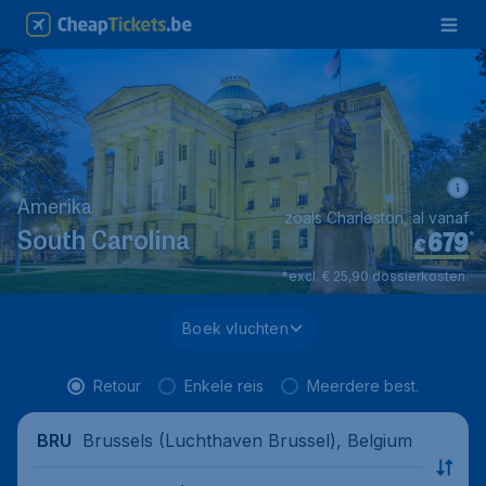
Amerika
zoals Charleston, al vanaf
679
*
South Carolina
€
*excl. € 25,90 dossierkosten.
Boek vluchten
Retour
Enkele reis
Meerdere best.
Brussels (Luchthaven Brussel), Belgium
BRU