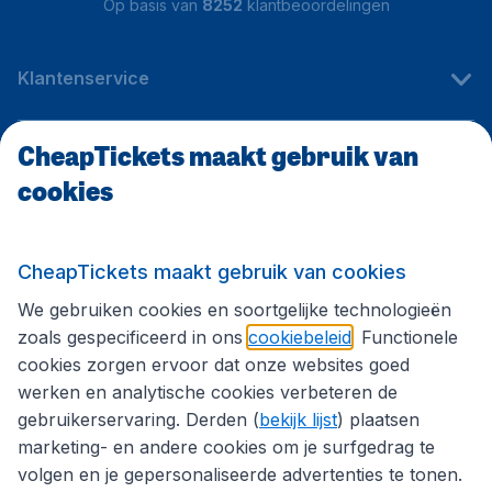
Op basis van
8252
klantbeoordelingen
Klantenservice
CheapTickets maakt gebruik van
CheapTickets.be
cookies
Internationale sites
CheapTickets maakt gebruik van cookies
We gebruiken cookies en soortgelijke technologieën
Volg CheapTickets.be
zoals gespecificeerd in ons
cookiebeleid
. Functionele
cookies zorgen ervoor dat onze websites goed
werken en analytische cookies verbeteren de
gebruikerservaring. Derden (
bekijk lijst
) plaatsen
marketing- en andere cookies om je surfgedrag te
volgen en je gepersonaliseerde advertenties te tonen.