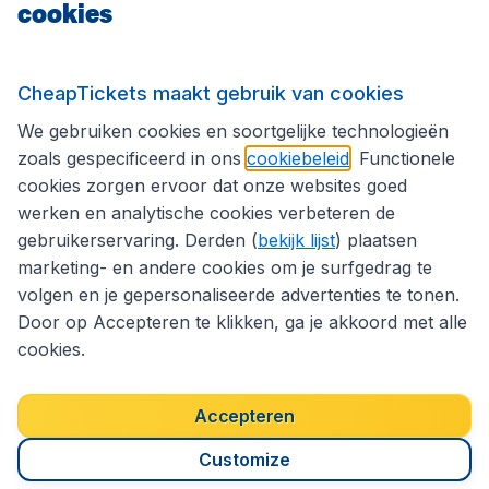
cookies
Internationale sites
CheapTickets maakt gebruik van cookies
We gebruiken cookies en soortgelijke technologieën
Volg CheapTickets.be
zoals gespecificeerd in ons
cookiebeleid
. Functionele
cookies zorgen ervoor dat onze websites goed
werken en analytische cookies verbeteren de
gebruikerservaring. Derden (
bekijk lijst
) plaatsen
marketing- en andere cookies om je surfgedrag te
volgen en je gepersonaliseerde advertenties te tonen.
Door op Accepteren te klikken, ga je akkoord met alle
cookies.
Toegankelijkheidsverklaring
Algemene voorwaarden
Disclaimer
Privacybeleid
Cookies
Accepteren
Copyright © 2026
Customize