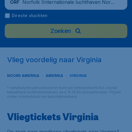
Norfolk (Internationale luchthaven Norf
ORF
olk), United States
Directe vluchten
Zoeken
Vlieg voordelig naar Virginia
NOORD AMERIKA
AMERIKA
VIRGINIA
* vanafprijzen per persoon in euro per (retour)vlucht incl. vooraf
betaalbare luchthaventaksen, excl. € 29,90 dossierkosten. Prijzen
onder voorbehoud van beschikbaarheid.
Vliegtickets Virginia
Op zoek naar goedkope vliegtickets naar Virginia?