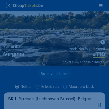
Amerika
zoals Norfolk, al vanaf
710
*
Virginia
€
*excl. € 25,90 dossierkosten.
Boek vluchten
Retour
Enkele reis
Meerdere best.
Brussels (Luchthaven Brussel), Belgium
BRU