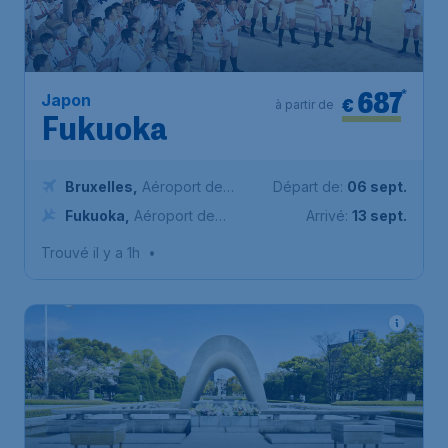
687
*
Japon
€
à partir de
Fukuoka
Bruxelles
,
Aéroport de
Départ de:
06 sept.
Bruxelles-National
Fukuoka
,
Aéroport de
Arrivé:
13 sept.
Fukuoka
Trouvé il y a 1h
•