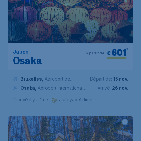
601
*
Japon
€
à partir de
Osaka
Bruxelles
,
Aéroport de
Départ de:
15 nov.
Bruxelles-National
Osaka
,
Aéroport international
Arrivé:
26 nov.
du Kansai
Trouvé il y a 1h
•
Juneyao Airlines