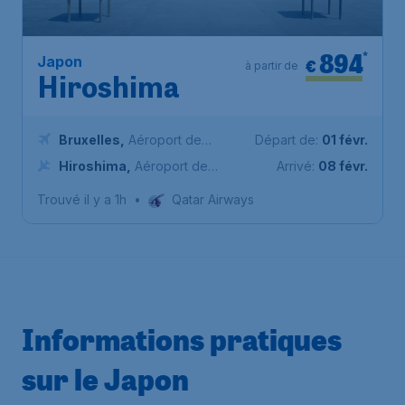
894
*
Japon
€
à partir de
Hiroshima
Bruxelles
,
Aéroport de
Départ de:
01 févr.
Bruxelles-National
Hiroshima
,
Aéroport de
Arrivé:
08 févr.
Hiroshima
Trouvé il y a 1h
•
Qatar Airways
Informations pratiques
sur le Japon