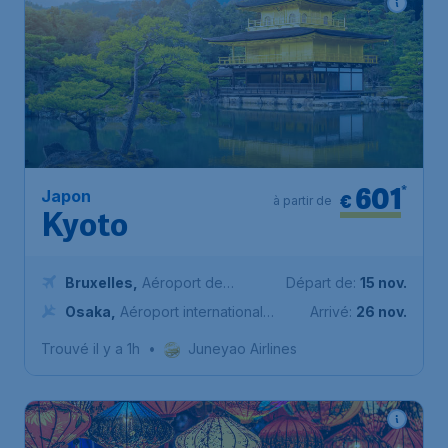
601
*
Japon
€
à partir de
Kyoto
Bruxelles
,
Aéroport de
Départ de:
15 nov.
Bruxelles-National
Osaka
,
Aéroport international
Arrivé:
26 nov.
du Kansai
Trouvé il y a 1h
•
Juneyao Airlines