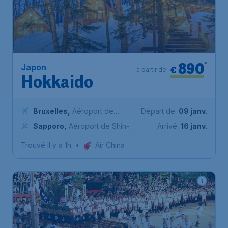
890
*
Japon
€
à partir de
Hokkaido
Bruxelles
,
Aéroport de
Départ de:
09 janv.
Bruxelles-National
Sapporo
,
Aéroport de Shin-
Arrivé:
16 janv.
Chitose
Trouvé il y a 1h
•
Air China