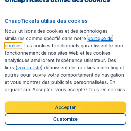
Sites internationaux
CheapTickets utilise des cookies
Suivez CheapTickets.be
Nous utilisons des cookies et des technologies
similaires comme spécifié dans notre
politique de
cookies
. Les cookies fonctionnels garantissent le bon
fonctionnement de nos sites Web et les cookies
analytiques améliorent l’expérience utilisateur. Des
tiers (
voir la liste
) définissent des cookies marketing et
autres pour suivre votre comportement de navigation
et vous montrer des publicités personnalisées. En
cliquant sur Accepter, vous acceptez tous les cookies.
Déclaration d’accessibilité
Conditions générales
Décharge de responsabilité
Déclaration de confidentialité
Cookies
Accepter
Droits d’auteur © 2026
Customize