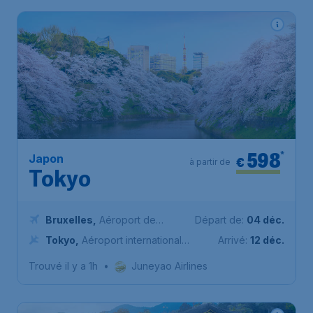
598
*
Japon
€
à partir de
Tokyo
Bruxelles
,
Aéroport de
Départ de:
04 déc.
Bruxelles-National
Tokyo
,
Aéroport international
Arrivé:
12 déc.
de Narita
Trouvé il y a 1h
•
Juneyao Airlines