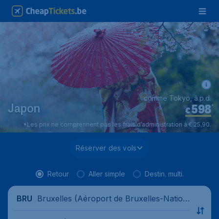
comme Tokyo, à.p.d.
598
*
Japon
€
*Les prix ne comprennent pas les frais d’administration à € 25,90.
Réserver des vols
Retour
Aller simple
Destin. multi.
Bruxelles (Aéroport de Bruxelles-Nation
BRU
al), Belgique