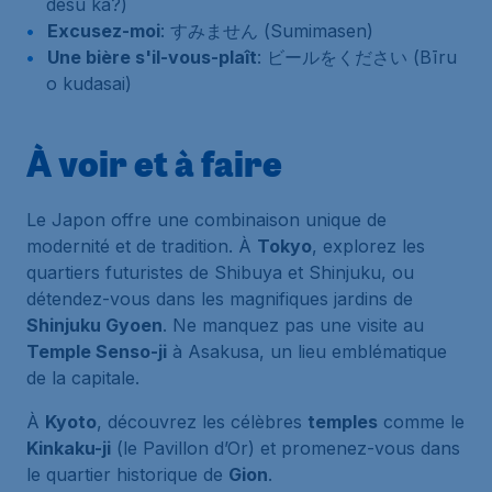
desu ka?)
Excusez-moi
: すみません (Sumimasen)
Une bière s'il-vous-plaît
: ビールをください (Bīru
o kudasai)
À voir et à faire
Le Japon offre une combinaison unique de
modernité et de tradition. À
Tokyo
, explorez les
quartiers futuristes de Shibuya et Shinjuku, ou
détendez-vous dans les magnifiques jardins de
Shinjuku Gyoen
. Ne manquez pas une visite au
Temple Senso-ji
à Asakusa, un lieu emblématique
de la capitale.
À
Kyoto
, découvrez les célèbres
temples
comme le
Kinkaku-ji
(le Pavillon d’Or) et promenez-vous dans
le quartier historique de
Gion
.