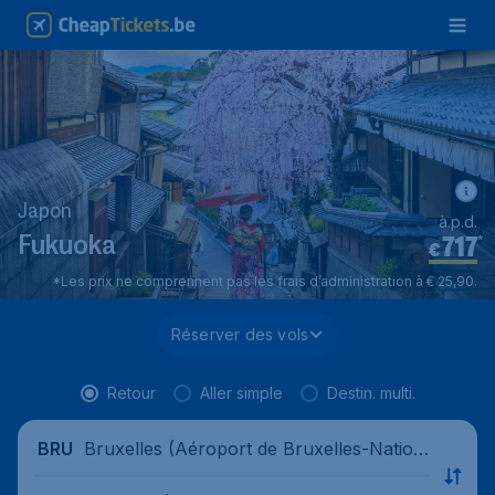
Japon
à.p.d.
717
*
Fukuoka
€
*Les prix ne comprennent pas les frais d’administration à € 25,90.
Réserver des vols
Retour
Aller simple
Destin. multi.
Bruxelles (Aéroport de Bruxelles-Nation
BRU
al), Belgique