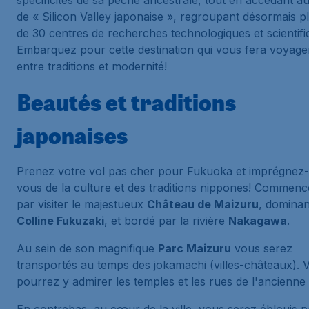
spécificités de sa pêche ancestrale, tout en accédant au 
de « Silicon Valley japonaise », regroupant désormais p
de 30 centres de recherches technologiques et scientifi
Embarquez pour cette destination qui vous fera voyage
entre traditions et modernité!
Beautés et traditions
japonaises
Prenez votre vol pas cher pour Fukuoka et imprégnez-
vous de la culture et des traditions nippones! Commen
par visiter le majestueux
Château de Maizuru
, dominan
Colline Fukuzaki
, et bordé par la rivière
Nakagawa
.
Au sein de son magnifique
Parc Maizuru
vous serez
transportés au temps des
jokamachi
(villes-châteaux). 
pourrez y admirer les temples et les rues de l'ancienne 