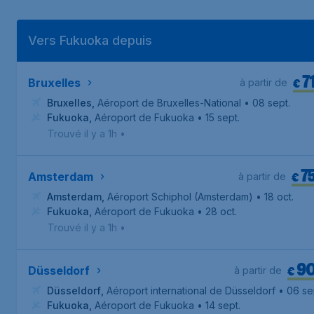
Vers Fukuoka depuis
7
€
Bruxelles
à partir de
Bruxelles
,
Aéroport de Bruxelles-National
• 08 sept.
Fukuoka
,
Aéroport de Fukuoka
• 15 sept.
Trouvé il y a 1h
•
7
€
Amsterdam
à partir de
Amsterdam
,
Aéroport Schiphol (Amsterdam)
• 18 oct.
Fukuoka
,
Aéroport de Fukuoka
• 28 oct.
Trouvé il y a 1h
•
9
€
Düsseldorf
à partir de
Düsseldorf
,
Aéroport international de Düsseldorf
• 06 se
Fukuoka
,
Aéroport de Fukuoka
• 14 sept.