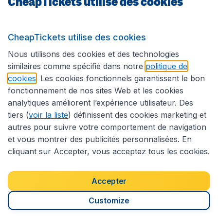
CheapTickets utilise des cookies
Sites internationaux
CheapTickets utilise des cookies
Suivez CheapTickets.be
Nous utilisons des cookies et des technologies
similaires comme spécifié dans notre
politique de
cookies
. Les cookies fonctionnels garantissent le bon
fonctionnement de nos sites Web et les cookies
analytiques améliorent l’expérience utilisateur. Des
tiers (
voir la liste
) définissent des cookies marketing et
autres pour suivre votre comportement de navigation
et vous montrer des publicités personnalisées. En
cliquant sur Accepter, vous acceptez tous les cookies.
Déclaration d’accessibilité
Conditions générales
Décharge de responsabilité
Déclaration de confidentialité
Cookies
Accepter
Droits d’auteur © 2026
Customize