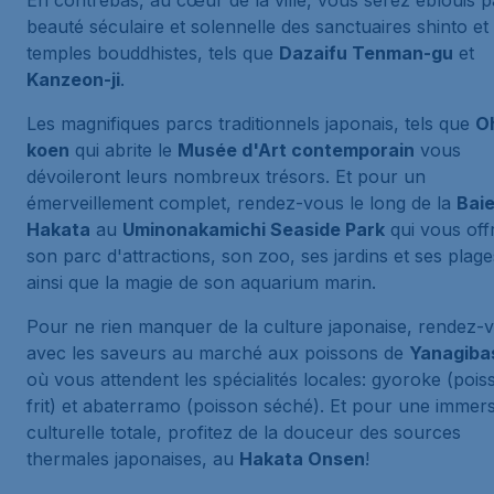
En contrebas, au cœur de la ville, vous serez éblouis p
beauté séculaire et solennelle des sanctuaires shinto et
temples bouddhistes, tels que
Dazaifu Tenman-gu
et
Kanzeon-ji
.
Les magnifiques parcs traditionnels japonais, tels que
Oh
koen
qui abrite le
Musée d'Art contemporain
vous
dévoileront leurs nombreux trésors. Et pour un
émerveillement complet, rendez-vous le long de la
Baie
Hakata
au
Uminonakamichi Seaside Park
qui vous offr
son parc d'attractions, son zoo, ses jardins et ses plage
ainsi que la magie de son aquarium marin.
Pour ne rien manquer de la culture japonaise, rendez-
avec les saveurs au marché aux poissons de
Yanagiba
où vous attendent les spécialités locales:
gyoroke
(pois
frit) et
abaterramo
(poisson séché). Et pour une immer
culturelle totale, profitez de la douceur des sources
thermales japonaises, au
Hakata Onsen
!