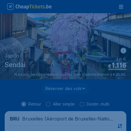
Japon
à.p.d.
1.116
*
Sendai
€
*Les prix ne comprennent pas les frais d’administration à € 25,90.
Réserver des vols
Retour
Aller simple
Destin. multi.
Bruxelles (Aéroport de Bruxelles-Nation
BRU
al), Belgique