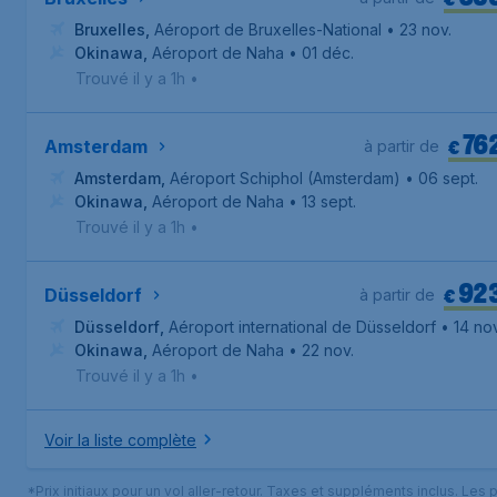
Bruxelles
,
Aéroport de Bruxelles-National
• 23 nov.
Okinawa
,
Aéroport de Naha
• 01 déc.
Trouvé il y a 1h
•
76
€
Amsterdam
à partir de
Amsterdam
,
Aéroport Schiphol (Amsterdam)
• 06 sept.
Okinawa
,
Aéroport de Naha
• 13 sept.
Trouvé il y a 1h
•
92
€
Düsseldorf
à partir de
Düsseldorf
,
Aéroport international de Düsseldorf
• 14 nov
Okinawa
,
Aéroport de Naha
• 22 nov.
Trouvé il y a 1h
•
Voir la liste complète
*Prix initiaux pour un vol aller-retour. Taxes et suppléments inclus. Les p