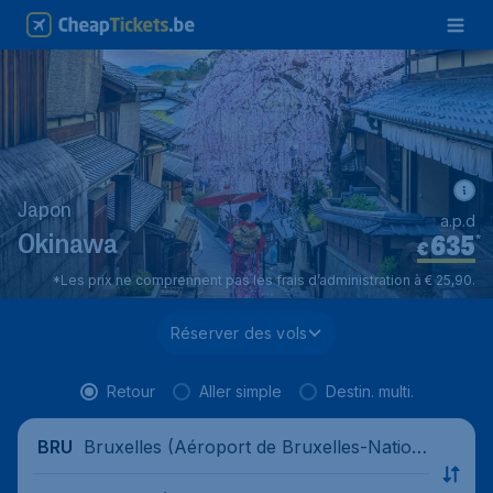
Japon
a.p.d
635
*
Okinawa
€
*Les prix ne comprennent pas les frais d’administration à € 25,90.
Réserver des vols
Retour
Aller simple
Destin. multi.
Bruxelles (Aéroport de Bruxelles-Nation
BRU
al), Belgique