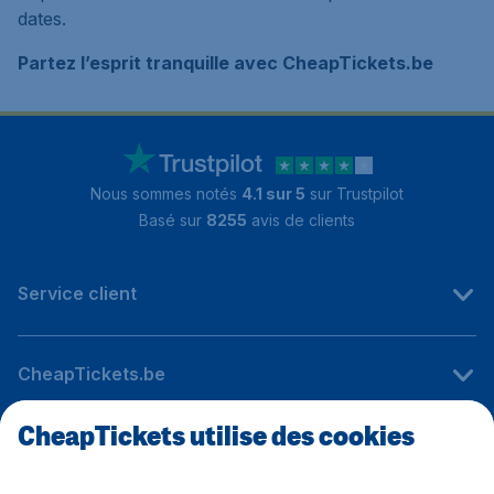
dates.
Partez l’esprit tranquille avec CheapTickets.be
Nous sommes notés
4.1 sur 5
sur Trustpilot
Basé sur
8255
avis de clients
Service client
CheapTickets.be
CheapTickets utilise des cookies
Sites internationaux