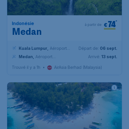
74
*
Indonésie
€
à partir de
Medan
Kuala Lumpur
,
Aéroport
Départ de:
06 sept.
international de Kuala Lumpur
Medan
,
Aéroport
Arrivé:
13 sept.
international de Kualanamu
Trouvé il y a 1h
•
AirAsia Berhad (Malaysia)