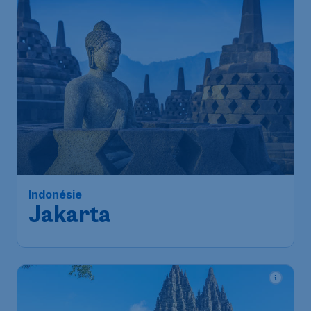
80
*
Indonésie
€
à partir de
Jakarta
Singapour
,
Aéroport Changi
Départ de:
30 oct.
de Singapour
Jakarta
,
Aéroport International
Arrivé:
07 nov.
de Jakarta Soekarno-Hatta
Trouvé il y a 1h
•