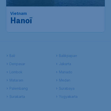
Hô-Chi-Minh-Ville
,
Aéroport
Départ de:
02 nov.
international de Tân Sơn Nhất
Hanoï
,
Aéroport international
Arrivé:
11 nov.
de Nội Bài
Trouvé il y a 1h
•
VietJet Air
Bali
Balikpapan
Denpasar
Jakarta
Lombok
Manado
Mataram
Medan
Palembang
Surabaya
Surakarta
Yogyakarta