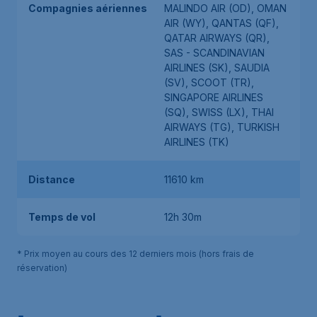
Compagnies aériennes
MALINDO AIR (OD), OMAN
AIR (WY), QANTAS (QF),
QATAR AIRWAYS (QR),
SAS - SCANDINAVIAN
AIRLINES (SK), SAUDIA
(SV), SCOOT (TR),
SINGAPORE AIRLINES
(SQ), SWISS (LX), THAI
AIRWAYS (TG), TURKISH
AIRLINES (TK)
Distance
11610 km
Temps de vol
12h 30m
* Prix moyen au cours des 12 derniers mois (hors frais de
réservation)