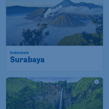
99
*
Indonésie
€
à partir de
Surabaya
Jakarta
,
Aéroport International
Départ de:
12 août
de Jakarta Soekarno-Hatta
Surabaya
,
Aéroport
Arrivé:
19 août
international de Surabaya
Trouvé il y a 1h
•
Lion Air