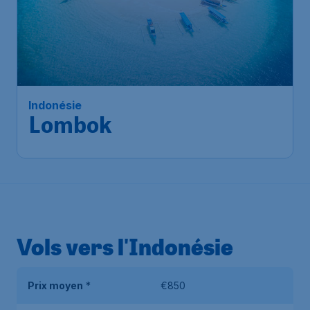
107
*
Indonésie
€
à partir de
Lombok
Jakarta
,
Aéroport International
Départ de:
11 août
de Jakarta Soekarno-Hatta
Lombok
,
Aéroport international
Arrivé:
30 août
de Lombok
Trouvé il y a 1h
•
Vols vers l'Indonésie
Prix moyen
*
€850