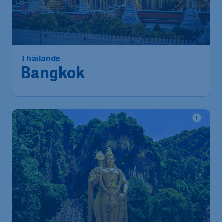
159
*
Thaïlande
€
à partir de
Bangkok
Jakarta
,
Aéroport International
Départ de:
16 oct.
de Jakarta Soekarno-Hatta
Bangkok
,
Aéroport
Arrivé:
23 oct.
Suvarnabhumi de Bangkok
Trouvé il y a 1h
•
Malaysia Airlines
77
*
Malaisie
€
à partir de