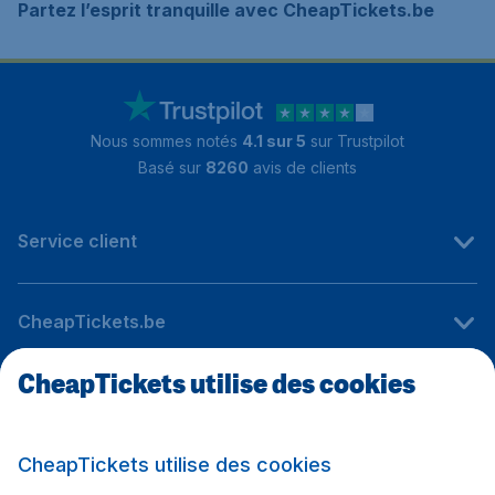
Partez l’esprit tranquille avec CheapTickets.be
Nous sommes notés
4.1 sur 5
sur Trustpilot
Basé sur
8260
avis de clients
Service client
CheapTickets.be
CheapTickets utilise des cookies
Sites internationaux
CheapTickets utilise des cookies
Suivez CheapTickets.be