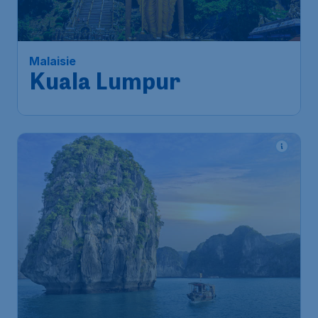
Kuala Lumpur
Singapour
,
Aéroport Changi
Départ de:
02 sept.
de Singapour
Kuala Lumpur
,
Aéroport
Arrivé:
10 sept.
international de Kuala Lumpur
Trouvé il y a 1h
•
AirAsia Berhad (Malaysia)
38
*
Vietnam
€
à partir de
Hanoï