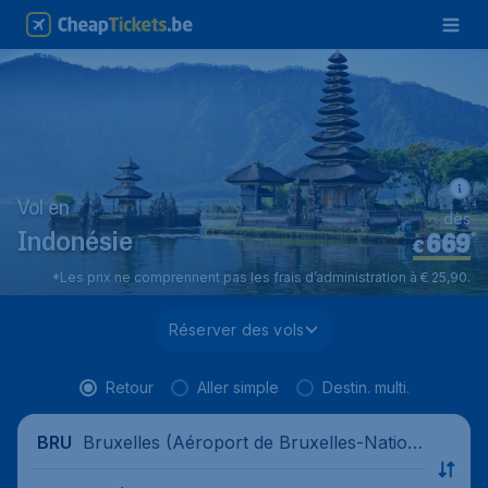
Vol en
dès
669
*
Indonésie
€
*Les prix ne comprennent pas les frais d’administration à € 25,90.
Réserver des vols
Retour
Aller simple
Destin. multi.
Bruxelles (Aéroport de Bruxelles-Nation
BRU
al), Belgique