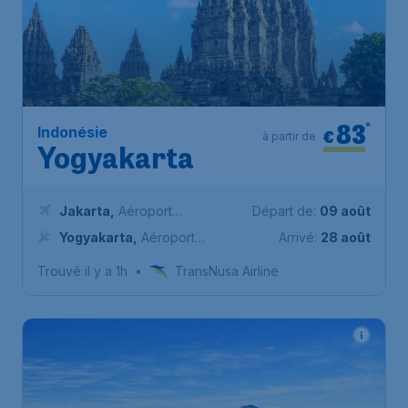
83
*
Indonésie
€
à partir de
Yogyakarta
Jakarta
,
Aéroport
Départ de:
09 août
International de Jakarta
Yogyakarta
,
Aéroport
Arrivé:
28 août
Soekarno-Hatta
international de Yogyakarta
Trouvé il y a 1h
•
TransNusa Airline