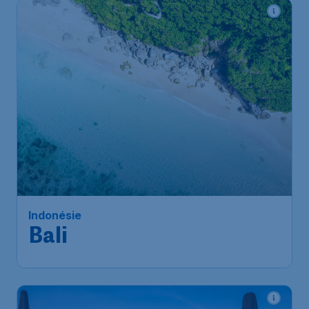
662
*
Indonésie
€
à partir de
Bali
Paris
,
Aéroport de Paris-
Départ de:
04 janv.
Charles de Gaulle
Bali
,
Aéroport international
Arrivé:
12 janv.
Ngurah-Rai
Trouvé il y a 1h
•
Xiamen Airlines