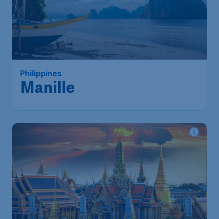
88
*
Philippines
€
à partir de
Manille
Singapour
,
Aéroport Changi
Départ de:
27 oct.
de Singapour
Metro Manila
,
Aéroport
Arrivé:
06 nov.
international Ninoy-Aquino
Trouvé il y a 1h
•
Vietnam Airlines