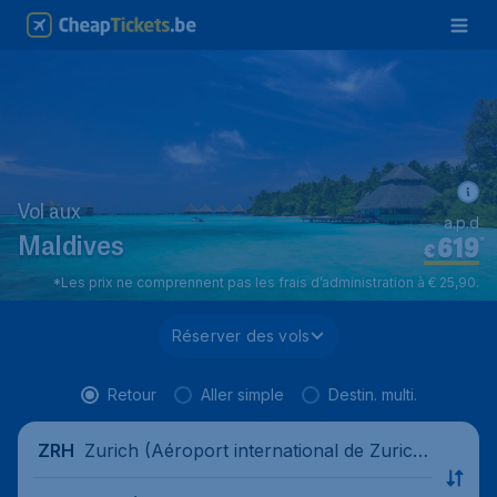
Vol aux
a.p.d
619
*
Maldives
€
*Les prix ne comprennent pas les frais d’administration à € 25,90.
Réserver des vols
Retour
Aller simple
Destin. multi.
Zurich (Aéroport international de Zuric
ZRH
h), Suisse