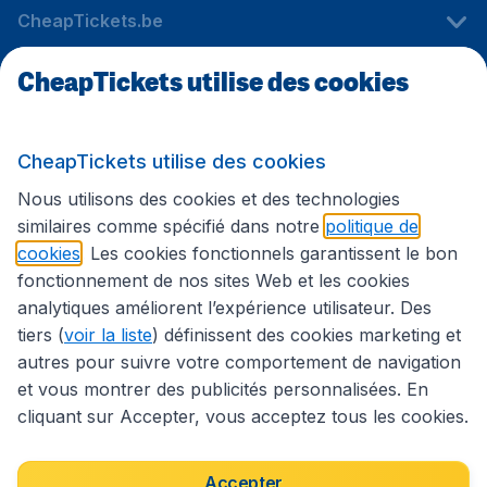
CheapTickets.be
CheapTickets utilise des cookies
Sites internationaux
CheapTickets utilise des cookies
Suivez CheapTickets.be
Nous utilisons des cookies et des technologies
similaires comme spécifié dans notre
politique de
cookies
. Les cookies fonctionnels garantissent le bon
fonctionnement de nos sites Web et les cookies
analytiques améliorent l’expérience utilisateur. Des
tiers (
voir la liste
) définissent des cookies marketing et
autres pour suivre votre comportement de navigation
et vous montrer des publicités personnalisées. En
cliquant sur Accepter, vous acceptez tous les cookies.
Déclaration d’accessibilité
Conditions générales
Décharge de responsabilité
Déclaration de confidentialité
Cookies
Accepter