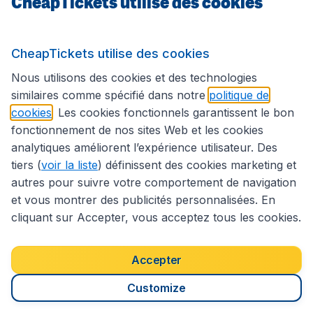
CheapTickets utilise des cookies
Sites internationaux
CheapTickets utilise des cookies
Suivez CheapTickets.be
Nous utilisons des cookies et des technologies
similaires comme spécifié dans notre
politique de
cookies
. Les cookies fonctionnels garantissent le bon
fonctionnement de nos sites Web et les cookies
analytiques améliorent l’expérience utilisateur. Des
tiers (
voir la liste
) définissent des cookies marketing et
autres pour suivre votre comportement de navigation
et vous montrer des publicités personnalisées. En
cliquant sur Accepter, vous acceptez tous les cookies.
Déclaration d’accessibilité
Conditions générales
Décharge de responsabilité
Déclaration de confidentialité
Cookies
Accepter
Droits d’auteur © 2026
Customize