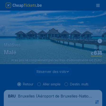
Maldives
à.p.d.
674
*
Malé
€
*Les prix ne comprennent pas les frais d’administration à € 25,90.
Réserver des vols
Retour
Aller simple
Destin. multi.
Bruxelles (Aéroport de Bruxelles-Nation
BRU
al), Belgique