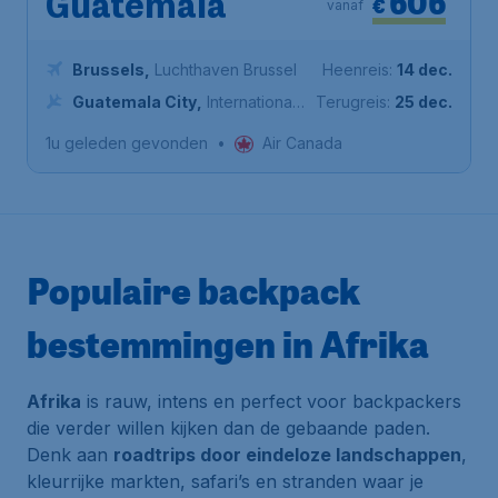
606
Guatemala
€
vanaf
Brussels
,
Luchthaven Brussel
Heenreis:
14 dec.
Guatemala City
,
Internationale
Terugreis:
25 dec.
luchthaven La Aurora
1u geleden gevonden
•
Air Canada
Populaire backpack
bestemmingen in Afrika
Afrika
is rauw, intens en perfect voor backpackers
die verder willen kijken dan de gebaande paden.
Denk aan
roadtrips door eindeloze landschappen
,
kleurrijke markten, safari’s en stranden waar je