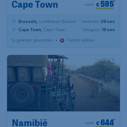
595
*
Cape Town
€
vanaf
Brussels
,
Luchthaven Brussel
Heenreis:
09 nov.
Cape Town
,
Cape Town
Terugreis:
19 nov.
International Airport
1u geleden gevonden
•
Turkish Airlines
644
*
Namibië
€
vanaf