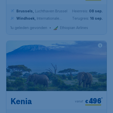
Brussels
,
Luchthaven Brussel
Heenreis:
08 sep.
Windhoek
,
Internationale
Terugreis:
16 sep.
luchthaven Hosea Kutako
1u geleden gevonden
•
Ethiopian Airlines
496
*
Kenia
€
vanaf