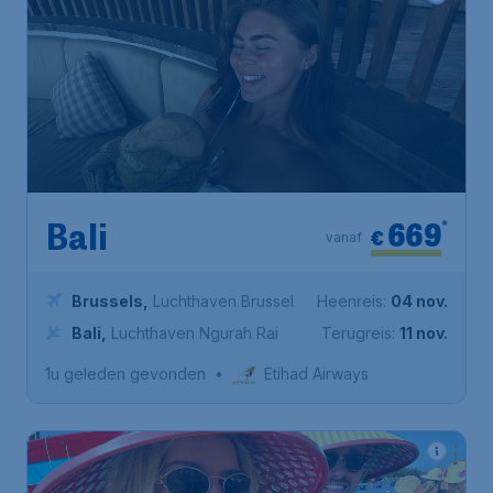
669
*
Bali
€
vanaf
Brussels
,
Luchthaven Brussel
Heenreis:
04 nov.
Bali
,
Luchthaven Ngurah Rai
Terugreis:
11 nov.
1u geleden gevonden
•
Etihad Airways