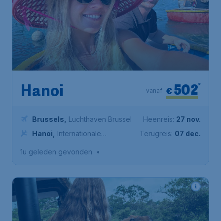
502
*
Hanoi
€
vanaf
Brussels
,
Luchthaven Brussel
Heenreis:
27 nov.
Hanoi
,
Internationale
Terugreis:
07 dec.
Luchthaven Nội Bài
1u geleden gevonden
•