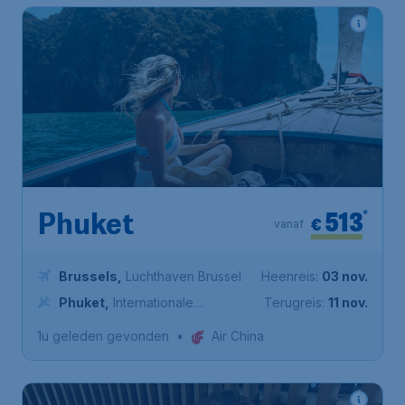
513
*
Phuket
€
vanaf
Brussels
,
Luchthaven Brussel
Heenreis:
03 nov.
Phuket
,
Internationale
Terugreis:
11 nov.
Luchthaven Phuket
1u geleden gevonden
•
Air China