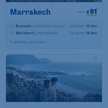
91
*
Marrakech
€
vanaf
Brussels
,
Luchthaven Brussel
Heenreis:
10 dec.
Marrakech
,
Internationale
Terugreis:
16 dec.
luchthaven Menara
1u geleden gevonden
•