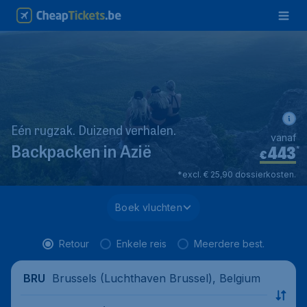
Eén rugzak. Duizend verhalen.
vanaf
443
*
Backpacken in Azië
€
*excl. € 25,90 dossierkosten.
Boek vluchten
Retour
Enkele reis
Meerdere best.
Brussels (Luchthaven Brussel), Belgium
BRU