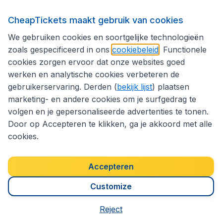
vakantie
CheapTickets maakt gebruik van cookies
We gebruiken cookies en soortgelijke technologieën
zoals gespecificeerd in ons
cookiebeleid
. Functionele
MEER INSPIRATIE
cookies zorgen ervoor dat onze websites goed
werken en analytische cookies verbeteren de
gebruikerservaring. Derden (
bekijk lijst
) plaatsen
marketing- en andere cookies om je surfgedrag te
volgen en je gepersonaliseerde advertenties te tonen.
Door op Accepteren te klikken, ga je akkoord met alle
cookies.
Accepteren
5 tips voor
Customize
Spanning tijdens
backpacken
Reject