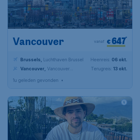
647
*
Vancouver
€
vanaf
Brussels
,
Luchthaven Brussel
Heenreis:
06 okt.
Vancouver
,
Vancouver
Terugreis:
13 okt.
International Airport
1u geleden gevonden
•