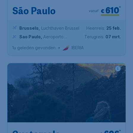
610
*
São Paulo
€
vanaf
Brussels
,
Luchthaven Brussel
Heenreis:
25 feb.
Sao Paulo
,
Aeroporto
Terugreis:
07 mrt.
Internacional de São Paulo-
1u geleden gevonden
•
IBERIA
Guarulhos
*