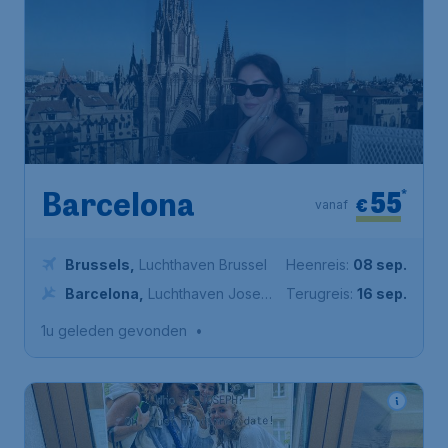
55
*
Barcelona
€
vanaf
Brussels
,
Luchthaven Brussel
Heenreis:
08 sep.
Barcelona
,
Luchthaven Josep
Terugreis:
16 sep.
Tarradellas Barcelona-El Prat
1u geleden gevonden
•