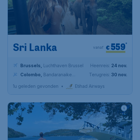
559
*
Sri Lanka
€
vanaf
Brussels
,
Luchthaven Brussel
Heenreis:
24 nov.
Colombo
,
Bandaranaike
Terugreis:
30 nov.
International Airport
1u geleden gevonden
•
Etihad Airways