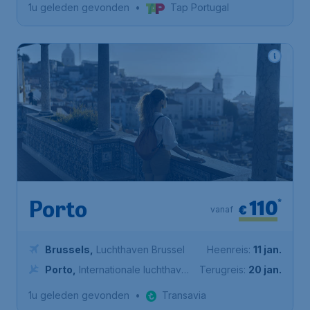
1u geleden gevonden
•
Tap Portugal
110
*
Porto
€
vanaf
Brussels
,
Luchthaven Brussel
Heenreis:
11 jan.
Porto
,
Internationale luchthaven
Terugreis:
20 jan.
Francisco Sá Carneiro
1u geleden gevonden
•
Transavia