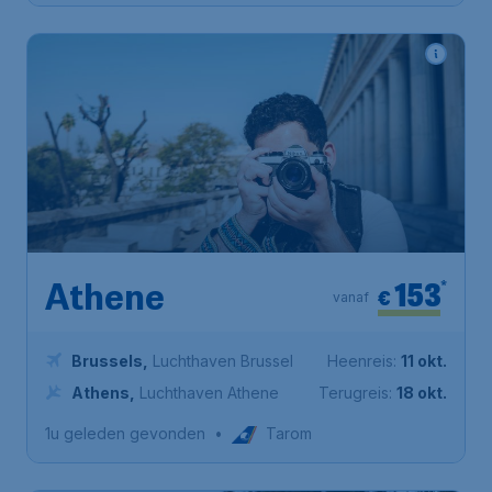
153
*
Athene
€
vanaf
Brussels
,
Luchthaven Brussel
Heenreis:
11 okt.
Athens
,
Luchthaven Athene
Terugreis:
18 okt.
1u geleden gevonden
•
Tarom