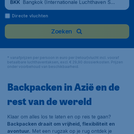
Bangkok (Internationale Luchthaven Suv
BKK
arnabhumi), Thailand
Directe vluchten
Zoeken
* vanafprijzen per persoon in euro per (retour)vlucht incl. vooraf
betaalbare luchthaventaksen, excl. € 29,90 dossierkosten. Prijzen
onder voorbehoud van beschikbaarheid.
Backpacken in Azië en de
rest van de wereld
Klaar om alles los te laten en op reis te gaan?
Backpacken draait om vrijheid, flexibiliteit en
avontuur.
Met een rugzak op je rug ontdek je