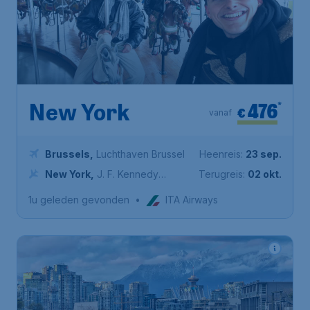
476
*
New York
€
vanaf
Brussels
,
Luchthaven Brussel
Heenreis:
23 sep.
New York
,
J. F. Kennedy
Terugreis:
02 okt.
Luchthaven
1u geleden gevonden
•
ITA Airways