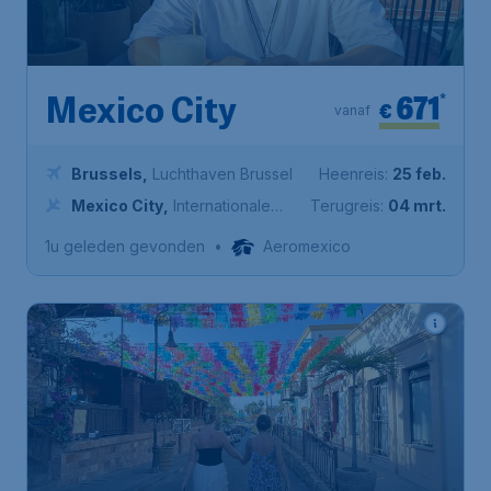
671
*
Mexico City
€
vanaf
Brussels
,
Luchthaven Brussel
Heenreis:
25 feb.
Mexico City
,
Internationale
Terugreis:
04 mrt.
luchthaven van Mexico-Stad
1u geleden gevonden
•
Aeromexico