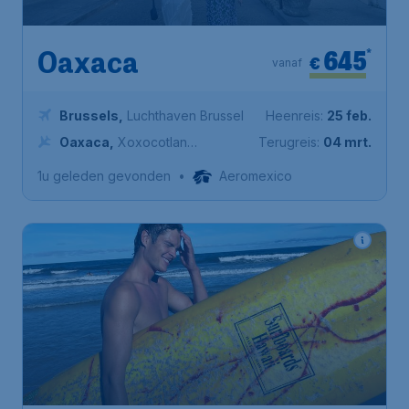
645
*
Oaxaca
€
vanaf
Brussels
,
Luchthaven Brussel
Heenreis:
25 feb.
Oaxaca
,
Xoxocotlan
Terugreis:
04 mrt.
International Airport
1u geleden gevonden
•
Aeromexico