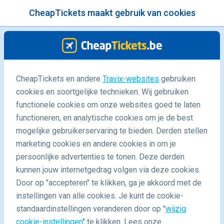
CheapTickets maakt gebruik van cookies
menu
/Blog
CheapTickets en andere
Travix-websites
gebruiken
cookies en soortgelijke technieken. Wij gebruiken
14/12/2015
-
By
Lieve
functionele cookies om onze websites goed te laten
functioneren, en analytische cookies om je de best
mogelijke gebruikerservaring te bieden. Derden stellen
marketing cookies en andere cookies in om je
persoonlijke advertenties te tonen. Deze derden
kunnen jouw internetgedrag volgen via deze cookies.
Door op "accepteren" te klikken, ga je akkoord met de
Inpaklijst: deze items zijn onmisbaar in je backpack
instellingen van alle cookies. Je kunt de cookie-
standaardinstellingen veranderen door op "
wijzig
cookie-instellingen
" te klikken. Lees onze