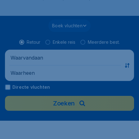
Boek vluchten
Retour
Enkele reis
Meerdere best.
Waarvandaan
Waarheen
Directe vluchten
Zoeken