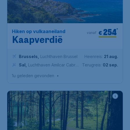
254
*
Hiken op vulkaaneiland
€
vanaf
Kaapverdië
Brussels
,
Luchthaven Brussel
Heenreis:
21 aug.
Sal
,
Luchthaven Amílcar Cabral
Terugreis:
02 sep.
Internationaal
1u geleden gevonden
•