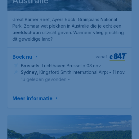
Australië
Great Barrier Reef
,
Ayers Rock
,
Grampians National
Park
. Zomaar wat plekken in Australië die je echt een
beeldschoon
uitzicht geven. Wanneer
vlieg
jij richting
dit geweldige land?
847
*
€
Boek nu
vanaf
Brussels
,
Luchthaven Brussel
• 03 nov.
Sydney
,
Kingsford Smith International Airport
• 11 nov.
1u geleden gevonden
•
Meer informatie