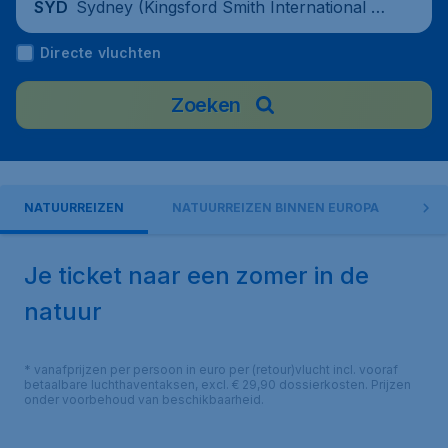
Sydney (Kingsford Smith International Ai
SYD
rport), Australia
Directe vluchten
Zoeken
NATUURREIZEN
NATUURREIZEN BINNEN EUROPA
ZO
Je ticket naar een zomer in de
natuur
* vanafprijzen per persoon in euro per (retour)vlucht incl. vooraf
betaalbare luchthaventaksen, excl. € 29,90 dossierkosten. Prijzen
onder voorbehoud van beschikbaarheid.