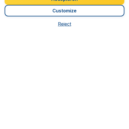
Customize
* vanafprijzen per persoon in euro per (retour)vlucht incl. vooraf
betaalbare luchthaventaksen, excl. € 29,90 dossierkosten. Prijzen
onder voorbehoud van beschikbaarheid.
Reject
We krijgen een
4.1 uit 5
op Trustpilot
Op basis van
8260
klantbeoordelingen
Klantenservice
CheapTickets.be
Internationale sites