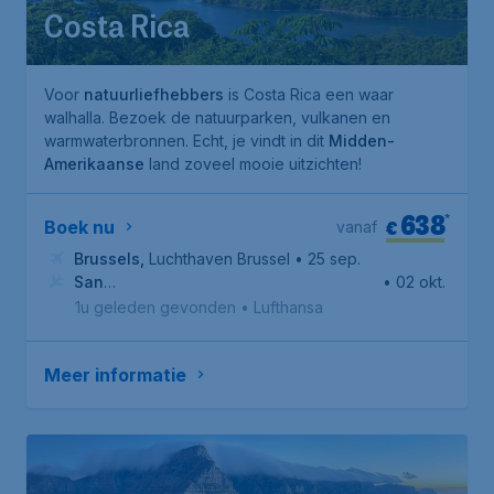
Costa Rica
Voor
natuurliefhebbers
is Costa Rica een waar
walhalla. Bezoek de natuurparken, vulkanen en
warmwaterbronnen. Echt, je vindt in dit
Midden-
Amerikaanse
land zoveel mooie uitzichten!
638
*
€
Boek nu
vanaf
Brussels
,
Luchthaven Brussel
• 25 sep.
San
• 02 okt.
Jose
,
Internationale luchthaven Juan Santamaría
1u geleden gevonden
•
Lufthansa
Meer informatie