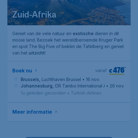
Zuid-Afrika
Geniet van de vele natuur en
exotische
dieren in dit
mooie land. Bezoek het wereldberoemde
Kruger Park
en spot
The Big Five
of beklim de
Tafelberg
en geniet
van het
uitzicht
!
476
*
€
Boek nu
vanaf
Brussels
,
Luchthaven Brussel
• 16 nov.
Johannesburg
,
OR Tambo International Airport
• 26 nov.
1u geleden gevonden
•
Turkish Airlines
Meer informatie