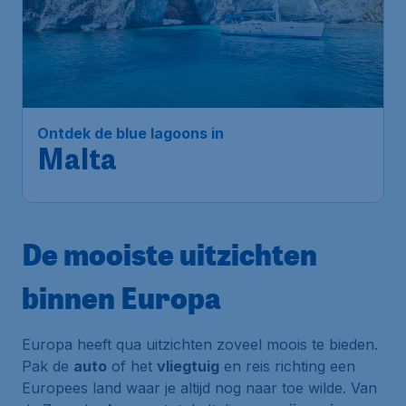
140
*
Ontdek de blue lagoons in
€
vanaf
Malta
Brussels
,
Luchthaven Brussel
Heenreis:
25 aug.
Malta
,
Luchthaven Malta
Terugreis:
31 aug.
1u geleden gevonden
•
KM Malta Airlines
De mooiste uitzichten
binnen Europa
Europa heeft qua uitzichten zoveel moois te bieden.
Pak de
auto
of het
vliegtuig
en reis richting een
Europees land waar je altijd nog naar toe wilde. Van