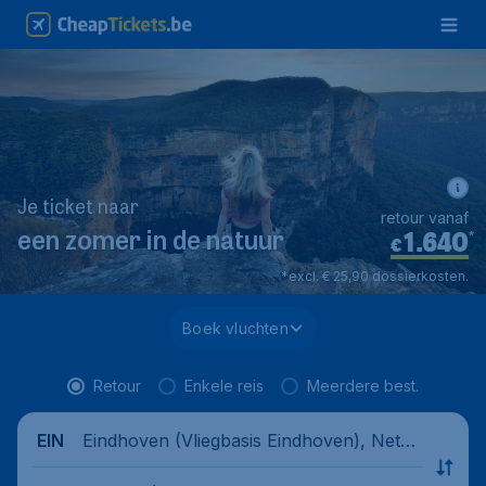
Je ticket naar
retour vanaf
1.640
*
een zomer in de natuur
€
*excl. € 25,90 dossierkosten.
Boek vluchten
Retour
Enkele reis
Meerdere best.
Eindhoven (Vliegbasis Eindhoven), Nethe
EIN
rlands