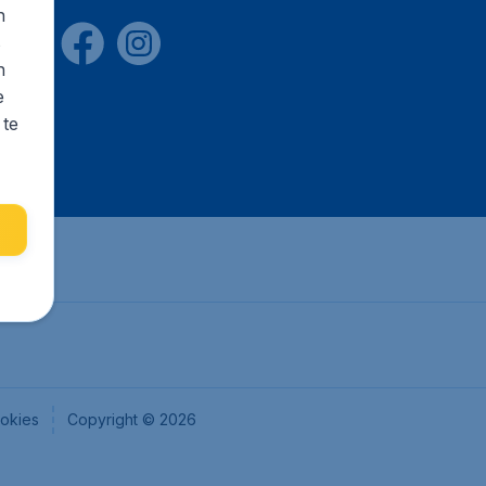
n
s
n
e
 te
okies
Copyright © 2026