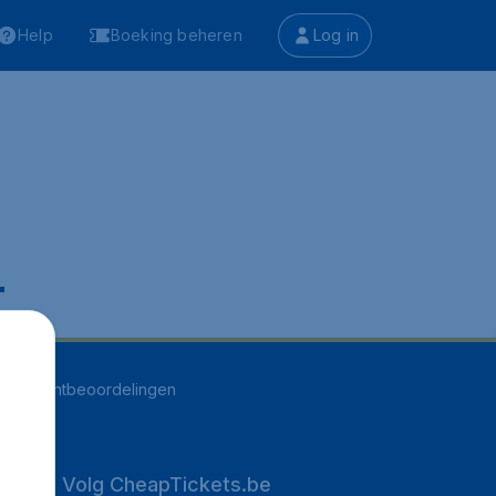
Help
Boeking beheren
Log in
.
255
klantbeoordelingen
Volg CheapTickets.be