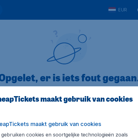
EUR
Opgelet, er is iets fout gegaan
eapTickets maakt gebruik van cookies
op Trustpilot
Op basis van
8
eapTickets maakt gebruik van cookies
gebruiken cookies en soortgelijke technologieën zoals
Tickets.be
Internationale sites