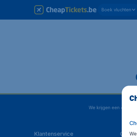
Boek vluchten
Ch
We krijgen een
4.1 uit 5
Ch
We 
Klantenservice
Cheap