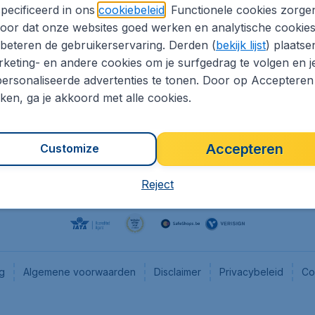
pecificeerd in ons
cookiebeleid
. Functionele cookies zorge
eaptickets.be
Flugladen.de
oor dat onze websites goed werken en analytische cookie
he informatie
CheapTickets.ch
beteren de gebruikerservaring. Derden (
bekijk lijst
) plaatse
CheapTickets.nl
keting- en andere cookies om je surfgedrag te volgen en j
ersonaliseerde advertenties te tonen. Door op Accepteren
es
CheapTickets.sg
kken, ga je akkoord met alle cookies.
Accepteren
Customize
Reject
ng
Algemene voorwaarden
Disclaimer
Privacybeleid
Co