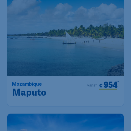
954
*
Mozambique
€
vanaf
Maputo