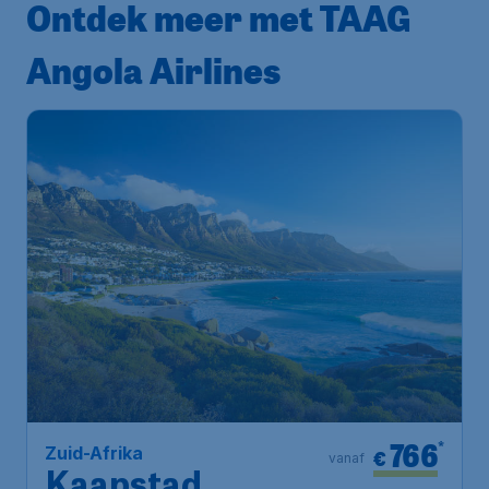
Ontdek meer met TAAG
Angola Airlines
766
*
Zuid-Afrika
€
vanaf
Kaapstad