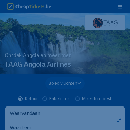
Ontdek Angola en meer met
TAAG Angola Airlines
Boek vluchten
Retour
Enkele reis
Meerdere best.
Waarvandaan
Waarheen