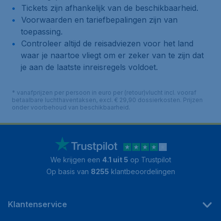
Tickets zijn afhankelijk van de beschikbaarheid.
Voorwaarden en tariefbepalingen zijn van
toepassing.
Controleer altijd de reisadviezen voor het land
waar je naartoe vliegt om er zeker van te zijn dat
je aan de laatste inreisregels voldoet.
* vanafprijzen per persoon in euro per (retour)vlucht incl. vooraf
betaalbare luchthaventaksen, excl. € 29,90 dossierkosten. Prijzen
onder voorbehoud van beschikbaarheid.
We krijgen een
4.1 uit 5
op Trustpilot
Op basis van
8255
klantbeoordelingen
Klantenservice