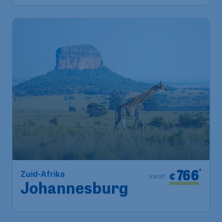
766
*
Zuid-Afrika
€
vanaf
Johannesburg