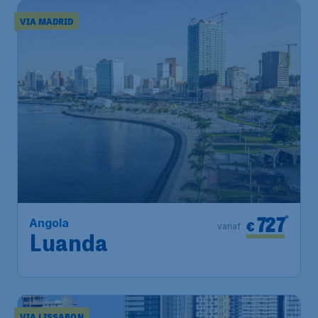
VIA MADRID
727
*
Angola
€
vanaf
Luanda
VIA LISSABON