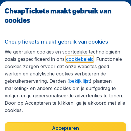
CheapTickets maakt gebruik van
CheapTickets.be
cookies
Internationale sites
CheapTickets maakt gebruik van cookies
We gebruiken cookies en soortgelijke technologieën
Volg CheapTickets.be
zoals gespecificeerd in ons
cookiebeleid
. Functionele
cookies zorgen ervoor dat onze websites goed
werken en analytische cookies verbeteren de
gebruikerservaring. Derden (
bekijk lijst
) plaatsen
marketing- en andere cookies om je surfgedrag te
volgen en je gepersonaliseerde advertenties te tonen.
Door op Accepteren te klikken, ga je akkoord met alle
cookies.
Toegankelijkheidsverklaring
Algemene voorwaarden
Disclaimer
Privacybeleid
Cookies
Accepteren