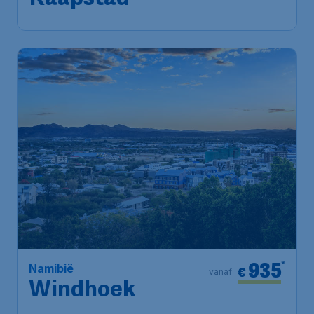
935
*
Namibië
€
vanaf
Windhoek