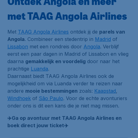
Ontdek Angola en meer
met TAAG Angola Airlines
Met
TAAG Angola Airlines
ontdek jij de
parels van
Angola
. Combineer een stedentrip in
Madrid
of
Lissabon
met een rondreis door
Angola
. Verblijf
eerst een paar dagen in Madrid of Lissabon en vlieg
daarna
gemakkelijk en voordelig
door naar het
prachtige
Luanda
.
Daarnaast biedt TAAG Angola Airlines ook de
mogelijkheid om via Luanda verder te reizen naar
andere
mooie bestemmingen
zoals:
Kaapstad
,
Windhoek
of
São Paulo
. Voor de echte avonturiers
onder ons is dit een kans die je niet mag missen.
✈️Ga op avontuur met TAAG Angola Airlines en
boek direct jouw ticket✈️