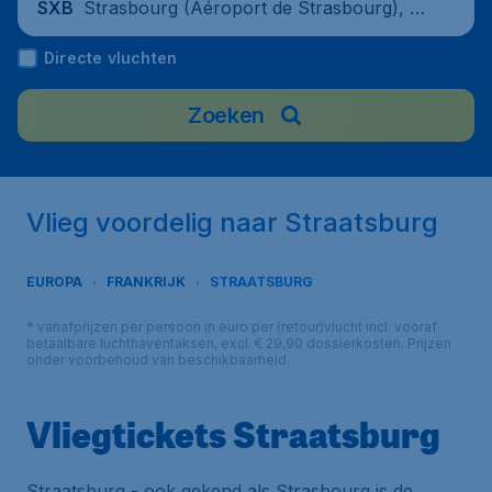
Strasbourg (Aéroport de Strasbourg), Fr
SXB
ance
Directe vluchten
Zoeken
Vlieg voordelig naar Straatsburg
EUROPA
FRANKRIJK
STRAATSBURG
* vanafprijzen per persoon in euro per (retour)vlucht incl. vooraf
betaalbare luchthaventaksen, excl. € 29,90 dossierkosten. Prijzen
onder voorbehoud van beschikbaarheid.
Vliegtickets Straatsburg
Straatsburg - ook gekend als Strasbourg is de