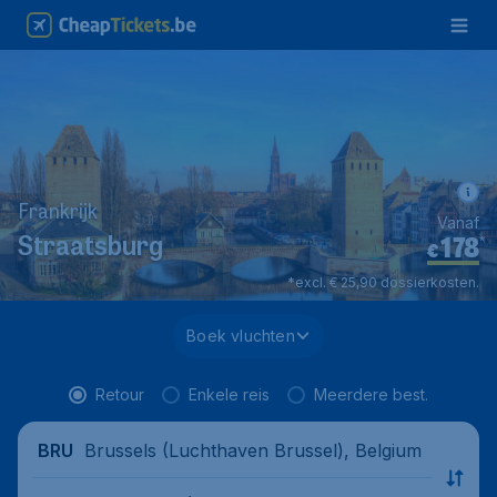
Frankrijk
Vanaf
178
*
Straatsburg
€
*excl. € 25,90 dossierkosten.
Boek vluchten
Retour
Enkele reis
Meerdere best.
Brussels (Luchthaven Brussel), Belgium
BRU