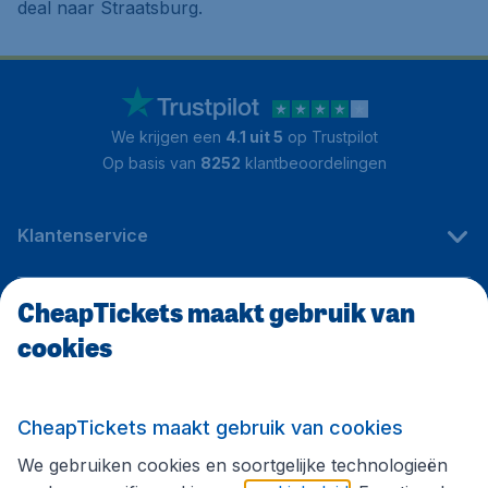
deal naar Straatsburg.
We krijgen een
4.1 uit 5
op Trustpilot
Op basis van
8252
klantbeoordelingen
Klantenservice
CheapTickets maakt gebruik van
CheapTickets.be
cookies
Internationale sites
CheapTickets maakt gebruik van cookies
We gebruiken cookies en soortgelijke technologieën
Volg CheapTickets.be