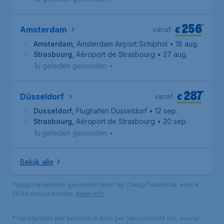
256
*
€
Amsterdam
vanaf
Amsterdam
,
Amsterdam Airport Schiphol
• 18 aug.
Strasbourg
,
Aéroport de Strasbourg
• 27 aug.
1u geleden gevonden
•
287
*
€
Düsseldorf
vanaf
Dusseldorf
,
Flughafen Düsseldorf
• 12 sep.
Strasbourg
,
Aéroport de Strasbourg
• 20 sep.
1u geleden gevonden
•
Bekijk alle
*laagst recentelijk gevonden tarief op CheapTickets.be, excl. €
25,90 dossierkosten.
Meer info
* vanafprijzen per persoon in euro per (retour)vlucht incl. vooraf