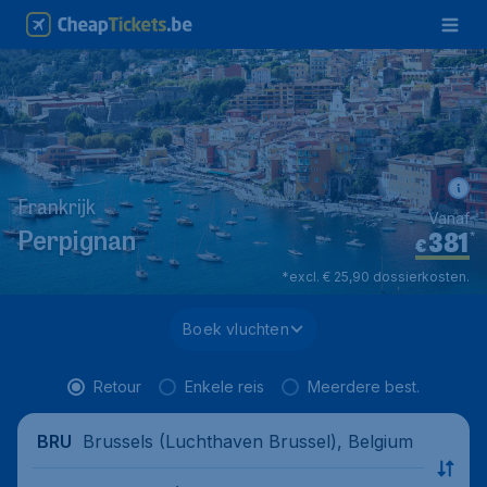
Frankrijk
Vanaf
381
*
Perpignan
€
*excl. € 25,90 dossierkosten.
Boek vluchten
Retour
Enkele reis
Meerdere best.
Brussels (Luchthaven Brussel), Belgium
BRU