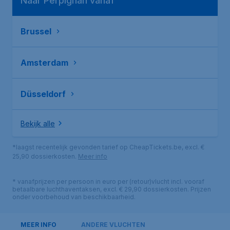
Naar Perpignan vanaf
Brussel
Amsterdam
Düsseldorf
Bekijk alle
*laagst recentelijk gevonden tarief op CheapTickets.be, excl. €
25,90 dossierkosten.
Meer info
* vanafprijzen per persoon in euro per (retour)vlucht incl. vooraf
betaalbare luchthaventaksen, excl. € 29,90 dossierkosten. Prijzen
onder voorbehoud van beschikbaarheid.
MEER INFO
ANDERE VLUCHTEN