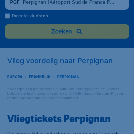
Perpignan (Aéroport Sud de France Per
PGF
pignan), France
Directe vluchten
Zoeken
Vlieg voordelig naar Perpignan
EUROPA
FRANKRIJK
PERPIGNAN
* vanafprijzen per persoon in euro per (retour)vlucht incl. vooraf
betaalbare luchthaventaksen, excl. € 29,90 dossierkosten. Prijzen
onder voorbehoud van beschikbaarheid.
Vliegtickets Perpignan
Perpignan ligt in het uiterste zuiden van Frankrijk,