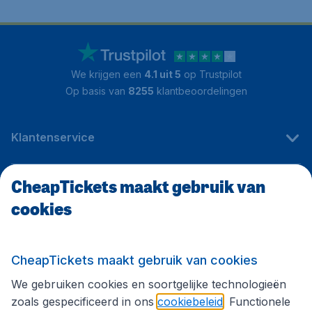
We krijgen een
4.1 uit 5
op Trustpilot
Op basis van
8255
klantbeoordelingen
Klantenservice
CheapTickets maakt gebruik van
CheapTickets.be
cookies
Internationale sites
CheapTickets maakt gebruik van cookies
We gebruiken cookies en soortgelijke technologieën
Volg CheapTickets.be
zoals gespecificeerd in ons
cookiebeleid
. Functionele