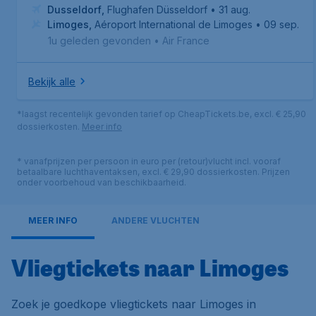
Dusseldorf
,
Flughafen Düsseldorf
• 31 aug.
Limoges
,
Aéroport International de Limoges
• 09 sep.
1u geleden gevonden
•
Air France
Bekijk alle
*laagst recentelijk gevonden tarief op CheapTickets.be, excl. € 25,90
dossierkosten.
Meer info
* vanafprijzen per persoon in euro per (retour)vlucht incl. vooraf
betaalbare luchthaventaksen, excl. € 29,90 dossierkosten. Prijzen
onder voorbehoud van beschikbaarheid.
MEER INFO
ANDERE VLUCHTEN
Vliegtickets naar Limoges
Zoek je goedkope vliegtickets naar Limoges in