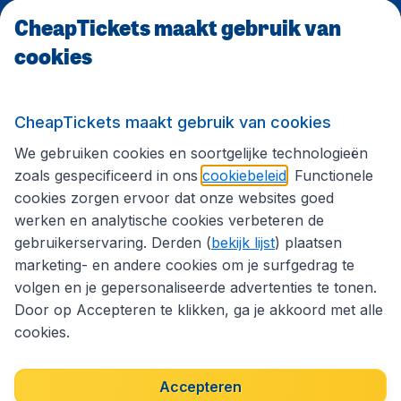
CheapTickets maakt gebruik van
CheapTickets.be
cookies
Internationale sites
CheapTickets maakt gebruik van cookies
We gebruiken cookies en soortgelijke technologieën
Volg CheapTickets.be
zoals gespecificeerd in ons
cookiebeleid
. Functionele
cookies zorgen ervoor dat onze websites goed
werken en analytische cookies verbeteren de
gebruikerservaring. Derden (
bekijk lijst
) plaatsen
marketing- en andere cookies om je surfgedrag te
volgen en je gepersonaliseerde advertenties te tonen.
Door op Accepteren te klikken, ga je akkoord met alle
cookies.
Toegankelijkheidsverklaring
Algemene voorwaarden
Disclaimer
Privacybeleid
Cookies
Accepteren