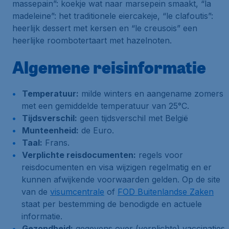
massepain”: koekje wat naar marsepein smaakt, “la
madeleine”: het traditionele eiercakeje, “le clafoutis”:
heerlijk dessert met kersen en “le creusois” een
heerlijke roombotertaart met hazelnoten.
Algemene reisinformatie
Temperatuur:
milde winters en aangename zomers
met een gemiddelde temperatuur van 25°C.
Tijdsverschil:
geen tijdsverschil met België
Munteenheid:
de Euro.
Taal:
Frans.
Verplichte reisdocumenten:
regels voor
reisdocumenten en visa wijzigen regelmatig en er
kunnen afwijkende voorwaarden gelden. Op de site
van de
visumcentrale
of
FOD Buitenlandse Zaken
staat per bestemming de benodigde en actuele
informatie.
Gezondheid:
gegevens over (verplichte) vaccinaties