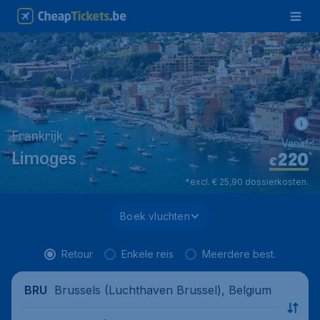
Frankrijk
Vanaf
220
*
Limoges
€
*excl. € 25,90 dossierkosten.
Boek vluchten
Retour
Enkele reis
Meerdere best.
Brussels (Luchthaven Brussel), Belgium
BRU