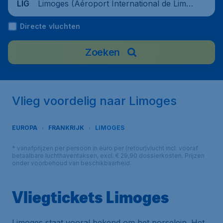
Limoges (Aéroport International de Limo
LIG
ges), France
Directe vluchten
Zoeken
Vlieg voordelig naar Limoges
EUROPA
FRANKRIJK
LIMOGES
* vanafprijzen per persoon in euro per (retour)vlucht incl. vooraf
betaalbare luchthaventaksen, excl. € 29,90 dossierkosten. Prijzen
onder voorbehoud van beschikbaarheid.
Vliegtickets Limoges
Limoges staat vooral bekend om het porselein. Het