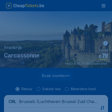
Frankrijk
vanaf
79
*
Carcassonne
€
*excl. € 25,90 dossierkosten.
Boek vluchten
Retour
Enkele reis
Meerdere best.
Brussels (Luchthaven Brussel Zuid Charl
CRL
eroi), Belgium