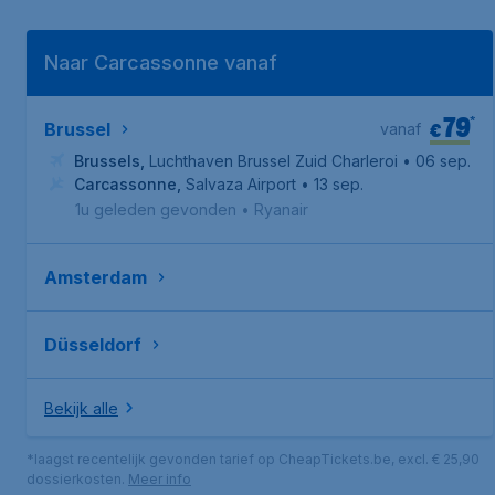
Naar Carcassonne vanaf
79
*
€
Brussel
vanaf
Brussels
,
Luchthaven Brussel Zuid Charleroi
• 06 sep.
Carcassonne
,
Salvaza Airport
• 13 sep.
1u geleden gevonden
•
Ryanair
Amsterdam
Düsseldorf
Bekijk alle
*laagst recentelijk gevonden tarief op CheapTickets.be, excl. € 25,90
dossierkosten.
Meer info