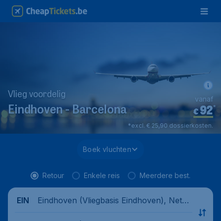
Vlieg voordelig
vanaf
92
*
Eindhoven - Barcelona
€
*excl. € 25,90 dossierkosten.
Boek vluchten
Retour
Enkele reis
Meerdere best.
Eindhoven (Vliegbasis Eindhoven), Nethe
EIN
rlands