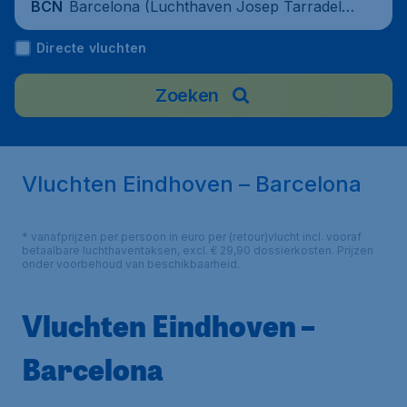
Barcelona (Luchthaven Josep Tarradella
BCN
s Barcelona-El Prat), Spain
Directe vluchten
Zoeken
Vluchten Eindhoven – Barcelona
* vanafprijzen per persoon in euro per (retour)vlucht incl. vooraf
betaalbare luchthaventaksen, excl. € 29,90 dossierkosten. Prijzen
onder voorbehoud van beschikbaarheid.
Vluchten Eindhoven –
Barcelona