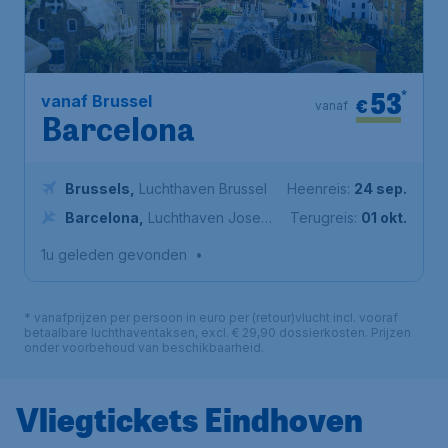
53
*
vanaf Brussel
€
vanaf
Barcelona
Brussels
,
Luchthaven Brussel
Heenreis:
24 sep.
Barcelona
,
Luchthaven Josep
Terugreis:
01 okt.
Tarradellas Barcelona-El Prat
1u geleden gevonden
•
* vanafprijzen per persoon in euro per (retour)vlucht incl. vooraf
betaalbare luchthaventaksen, excl. € 29,90 dossierkosten. Prijzen
onder voorbehoud van beschikbaarheid.
Vliegtickets Eindhoven