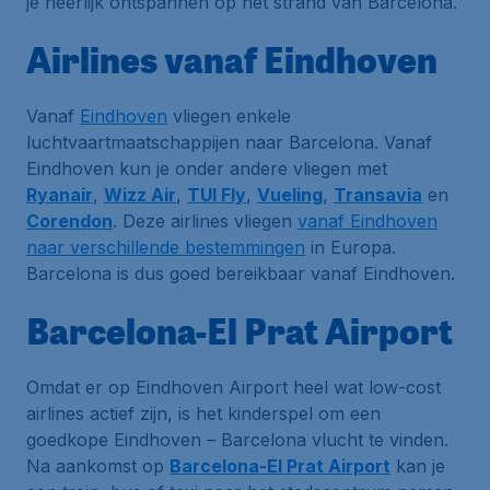
je heerlijk ontspannen op het strand van Barcelona.
Airlines vanaf Eindhoven
Vanaf
Eindhoven
vliegen enkele
luchtvaartmaatschappijen naar Barcelona. Vanaf
Eindhoven kun je onder andere vliegen met
Ryanair
,
Wizz Air
,
TUI Fly
,
Vueling
,
Transavia
en
Corendon
. Deze airlines vliegen
vanaf Eindhoven
naar verschillende bestemmingen
in Europa.
Barcelona is dus goed bereikbaar vanaf Eindhoven.
Barcelona-El Prat Airport
Omdat er op Eindhoven Airport heel wat low-cost
airlines actief zijn, is het kinderspel om een
goedkope Eindhoven – Barcelona vlucht te vinden.
Na aankomst op
Barcelona-El Prat Airport
kan je