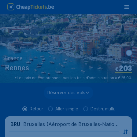
France
à.p.d.
203
*
Rennes
€
*Les prix ne comprennent pas les frais d’administration à € 25,90.
Réserver des vols
Retour
Aller simple
Destin. multi.
Bruxelles (Aéroport de Bruxelles-Nation
BRU
al), Belgique