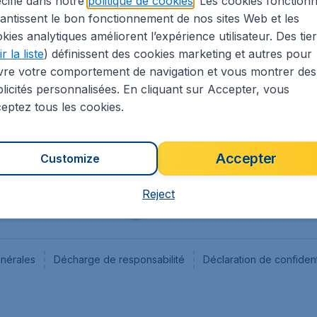
cifié dans notre
politique de cookies
. Les cookies fonctionn
antissent le bon fonctionnement de nos sites Web et les
s
Flugladen.de
kies analytiques améliorent l’expérience utilisateur. Des tie
ion Légale
CheapTickets.ch
r la liste
) définissent des cookies marketing et autres pour
CheapTickets.sg
vre votre comportement de navigation et vous montrer des
CheapTickets.nl
licités personnalisées. En cliquant sur Accepter, vous
eptez tous les cookies.
Accepter
Customize
Reject
énérales
Décharge de responsabilité
Déclaration de confident