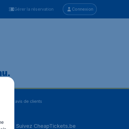
Gérer la réservation
Connexion
nu.
ur
8252
avis de clients
me
Suivez CheapTickets.be