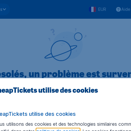
ls
EUR
Aide
solés, un problème est surve
eapTickets utilise des cookies
.1 sur 5
sur Trustpilot
Basé s
eapTickets utilise des cookies
s utilisons des cookies et des technologies similaires com
Tickets.be
Sites internationaux