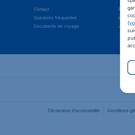
spé
gar
Contact
À propo
coo
Questions fréquentes
Informat
(
voi
Documents de voyage
Jobs
sui
pub
acc
Déclaration d’accessibilité
Conditions g