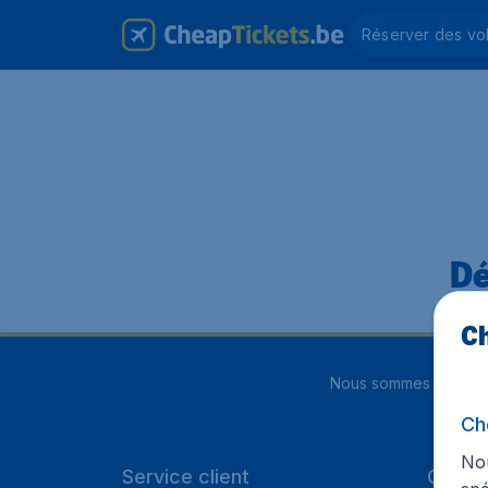
Réserver des vo
Dé
Ch
Nous sommes notés
4
Ch
Nou
Service client
Cheap