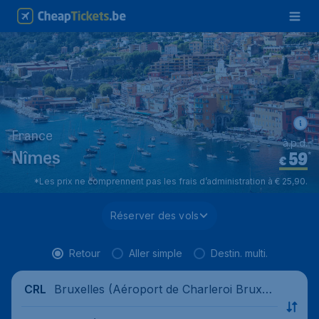
France
à.p.d.
59
*
Nîmes
€
*Les prix ne comprennent pas les frais d’administration à € 25,90.
Réserver des vols
Retour
Aller simple
Destin. multi.
Bruxelles (Aéroport de Charleroi Bruxell
CRL
es-Sud), Belgique