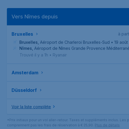
Vers Nîmes depuis
Bruxelles
à part
Bruxelles
,
Aéroport de Charleroi Bruxelles-Sud
• 19 août
Nîmes
,
Aéroport de Nîmes Grande Provence Méditerran
Trouvé il y a 1h
•
Ryanair
Amsterdam
Düsseldorf
Voir la liste complète
*Prix initiaux pour un vol aller-retour. Taxes et suppléments inclus. Les p
comprennent pas les frais de réservation à € 25,90.
Plus de détails