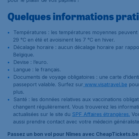
pour le plaisir de vos papilles !
Quelques informations prat
Températures : les températures moyennes peuvent a
29 °C en été et avoisinent les 7 °C en hiver.
Décalage horaire : aucun décalage horaire par rappor
Belgique.
Devise : l’euro.
Langue : le français.
Documents de voyage obligatoires : une carte d’ident
passeport valable. Surfez sur
www.visatravel.be
pour
plus.
Santé : les données relatives aux vaccinations obligat
changent régulièrement. Vous trouverez les informat
actualisées sur le site du
SPF Affaires étrangères.
Vou
aussi prendre contact avec votre médecin généraliste
Passez un bon vol pour Nîmes avec CheapTickets.be