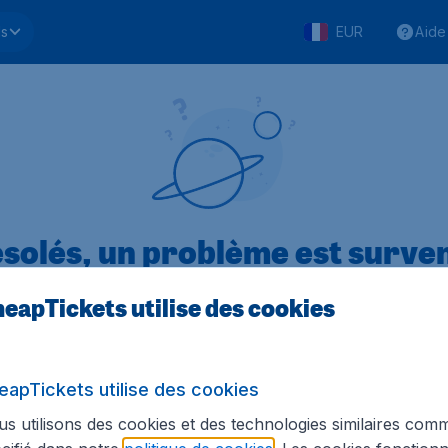
ls
EUR
Aide
solés, un problème est surve
eapTickets utilise des cookies
.1 sur 5
sur Trustpilot
Basé s
eapTickets utilise des cookies
s utilisons des cookies et des technologies similaires com
Tickets.be
Sites internationaux