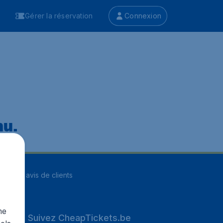
Gérer la réservation
Connexion
nu.
ur
8255
avis de clients
me
Suivez CheapTickets.be