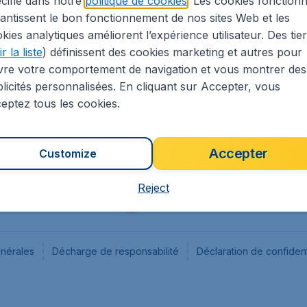
cifié dans notre
politique de cookies
. Les cookies fonctionn
antissent le bon fonctionnement de nos sites Web et les
s
Flugladen.de
kies analytiques améliorent l’expérience utilisateur. Des tie
ion Légale
CheapTickets.ch
r la liste
) définissent des cookies marketing et autres pour
CheapTickets.sg
vre votre comportement de navigation et vous montrer des
CheapTickets.nl
licités personnalisées. En cliquant sur Accepter, vous
eptez tous les cookies.
Accepter
Customize
Reject
énérales
Décharge de responsabilité
Déclaration de confident