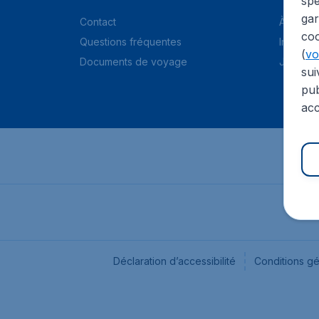
spé
gar
Contact
À propo
coo
Questions fréquentes
Informat
(
voi
Documents de voyage
Jobs
sui
pub
acc
Déclaration d’accessibilité
Conditions g