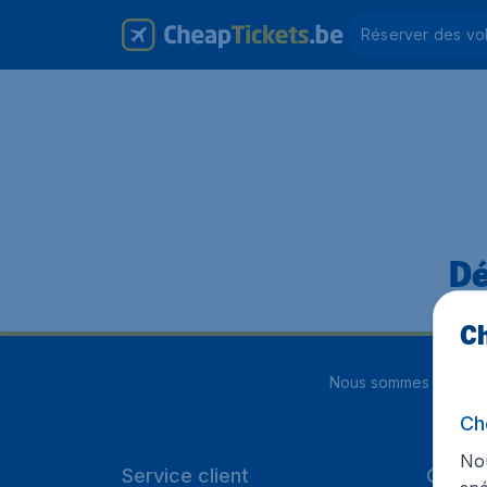
Réserver des vo
Dé
Ch
Nous sommes notés
4
Ch
Nou
Service client
Cheap