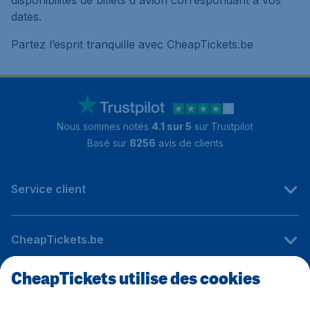
disponibilités de billets d'avion correspondant à vos
dates.
Partez l’esprit tranquille avec CheapTickets.be
Nous sommes notés
4.1 sur 5
sur Trustpilot
Basé sur
8256
avis de clients
Service client
CheapTickets.be
CheapTickets utilise des cookies
Sites internationaux