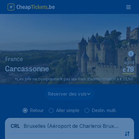
France
a.p.d
79
*
Carcassonne
€
*Les prix ne comprennent pas les frais d’administration à € 25,90.
Réserver des vols
Retour
Aller simple
Destin. multi.
Bruxelles (Aéroport de Charleroi Bruxell
CRL
es-Sud), Belgique