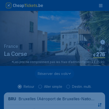
France
à.p.d.
276
*
La Corse
€
*Les prix ne comprennent pas les frais d’administration à € 25,90.
Réserver des vols
Retour
Aller simple
Destin. multi.
Bruxelles (Aéroport de Bruxelles-Nation
BRU
al), Belgique