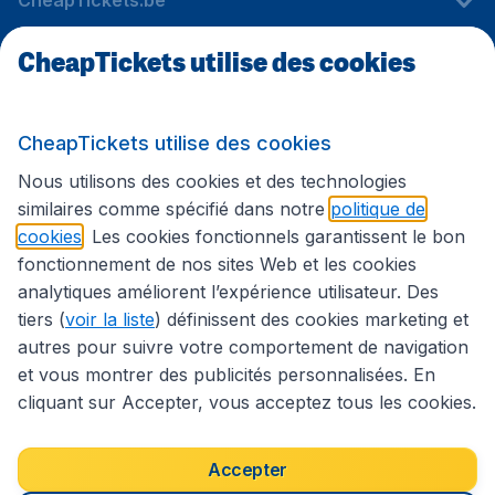
CheapTickets.be
CheapTickets utilise des cookies
Sites internationaux
CheapTickets utilise des cookies
Suivez CheapTickets.be
Nous utilisons des cookies et des technologies
similaires comme spécifié dans notre
politique de
cookies
. Les cookies fonctionnels garantissent le bon
fonctionnement de nos sites Web et les cookies
analytiques améliorent l’expérience utilisateur. Des
tiers (
voir la liste
) définissent des cookies marketing et
autres pour suivre votre comportement de navigation
et vous montrer des publicités personnalisées. En
cliquant sur Accepter, vous acceptez tous les cookies.
Déclaration d’accessibilité
Conditions générales
Décharge de responsabilité
Déclaration de confidentialité
Cookies
Accepter
Droits d’auteur © 2026