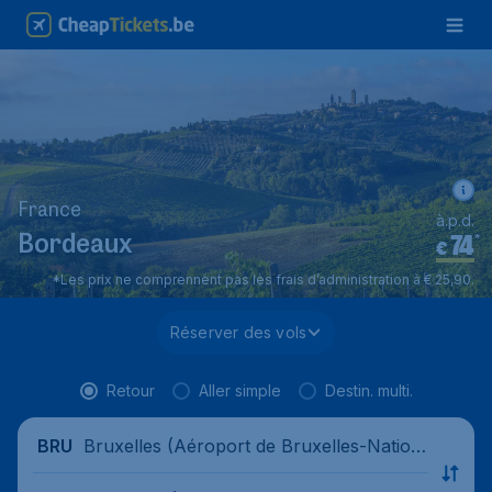
France
à.p.d.
74
*
Bordeaux
€
*Les prix ne comprennent pas les frais d’administration à € 25,90.
Réserver des vols
Retour
Aller simple
Destin. multi.
Bruxelles (Aéroport de Bruxelles-Nation
BRU
al), Belgique