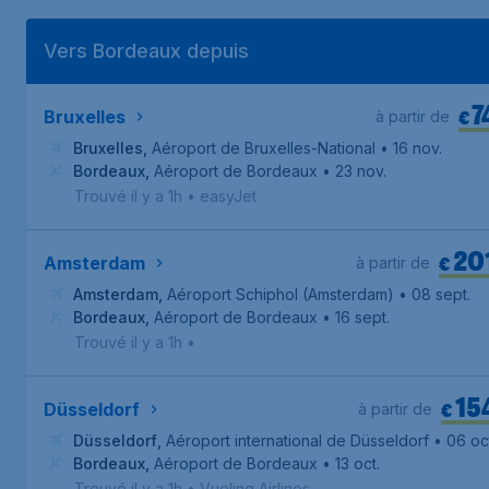
Vers Bordeaux depuis
7
€
Bruxelles
à partir de
Bruxelles
,
Aéroport de Bruxelles-National
• 16 nov.
Bordeaux
,
Aéroport de Bordeaux
• 23 nov.
Trouvé il y a 1h
•
easyJet
20
€
Amsterdam
à partir de
Amsterdam
,
Aéroport Schiphol (Amsterdam)
• 08 sept.
Bordeaux
,
Aéroport de Bordeaux
• 16 sept.
Trouvé il y a 1h
•
15
€
Düsseldorf
à partir de
Düsseldorf
,
Aéroport international de Düsseldorf
• 06 oc
Bordeaux
,
Aéroport de Bordeaux
• 13 oct.
Trouvé il y a 1h
•
Vueling Airlines