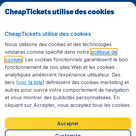
CheapTickets utilise des cookies
Sites internationaux
CheapTickets utilise des cookies
Suivez CheapTickets.be
Nous utilisons des cookies et des technologies
similaires comme spécifié dans notre
politique de
cookies
. Les cookies fonctionnels garantissent le bon
fonctionnement de nos sites Web et les cookies
analytiques améliorent l’expérience utilisateur. Des
tiers (
voir la liste
) définissent des cookies marketing et
autres pour suivre votre comportement de navigation
et vous montrer des publicités personnalisées. En
cliquant sur Accepter, vous acceptez tous les cookies.
Déclaration d’accessibilité
Conditions générales
Décharge de responsabilité
Déclaration de confidentialité
Cookies
Accepter
Droits d’auteur © 2026
Customize