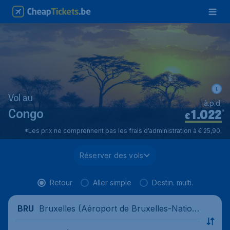
Vol au
à.p.d.
1.022
*
Congo
€
*Les prix ne comprennent pas les frais d’administration à € 25,90.
Réserver des vols
Retour
Aller simple
Destin. multi.
Bruxelles (Aéroport de Bruxelles-Nation
BRU
al), Belgique