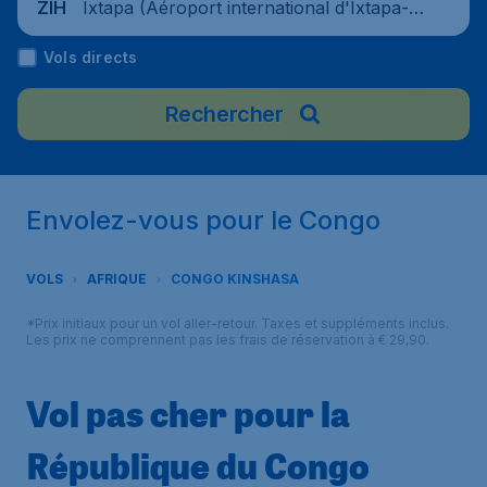
Ixtapa (Aéroport international d'Ixtapa-Zi
ZIH
huatanejo), Mexique
Vols directs
Rechercher
Envolez-vous pour le Congo
VOLS
AFRIQUE
CONGO KINSHASA
*Prix initiaux pour un vol aller-retour. Taxes et suppléments inclus.
Les prix ne comprennent pas les frais de réservation à € 29,90.
Vol pas cher pour la
République du Congo