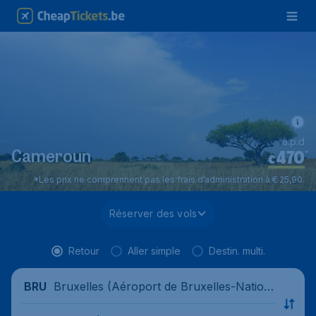
à.p.d
470
*
Cameroun
€
*Les prix ne comprennent pas les frais d’administration à € 25,90.
Réserver des vols
Retour
Aller simple
Destin. multi.
Bruxelles (Aéroport de Bruxelles-Nation
BRU
al), Belgique