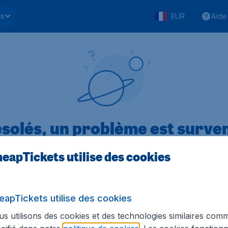
ls
EUR
Aide
solés, un problème est surve
eapTickets utilise des cookies
.1 sur 5
sur Trustpilot
Basé s
eapTickets utilise des cookies
s utilisons des cookies et des technologies similaires com
Tickets.be
Sites internationaux