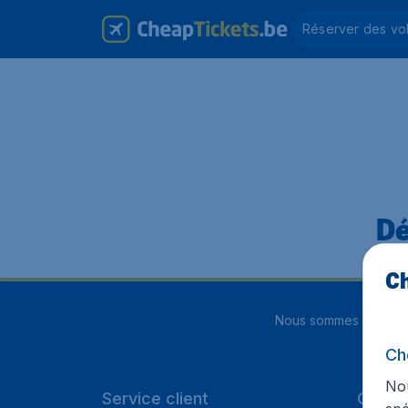
Réserver des vo
Dé
Ch
Nous sommes notés
4
Ch
Nou
Service client
Cheap