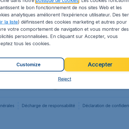
cifié dans notre
politique de cookies
. Les cookies fonctionn
antissent le bon fonctionnement de nos sites Web et les
s
Flugladen.de
kies analytiques améliorent l’expérience utilisateur. Des tie
ion Légale
CheapTickets.ch
r la liste
) définissent des cookies marketing et autres pour
CheapTickets.sg
vre votre comportement de navigation et vous montrer des
CheapTickets.nl
licités personnalisées. En cliquant sur Accepter, vous
eptez tous les cookies.
Accepter
Customize
Reject
énérales
Décharge de responsabilité
Déclaration de confident