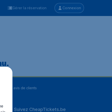
Gérer la réservation
Connexion
nu.
ur
8248
avis de clients
me
Suivez CheapTickets.be