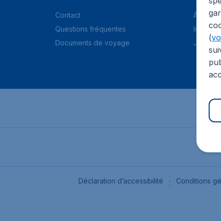
spé
gar
Contact
À propo
coo
Questions fréquentes
Informat
(
voi
Documents de voyage
Jobs
sui
pub
acc
Déclaration d’accessibilité
Conditions g