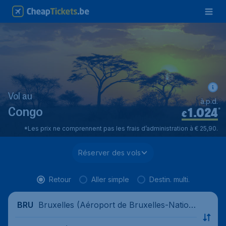
Vol au
à.p.d.
1.024
*
Congo
€
*Les prix ne comprennent pas les frais d’administration à € 25,90.
Réserver des vols
Retour
Aller simple
Destin. multi.
Bruxelles (Aéroport de Bruxelles-Nation
BRU
al), Belgique