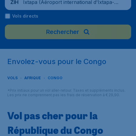
Ixtapa (Aéroport international d'Ixtapa-Zi
ZIH
huatanejo), Mexique
Vols directs
Rechercher
Envolez-vous pour le Congo
VOLS
AFRIQUE
CONGO
*Prix initiaux pour un vol aller-retour. Taxes et suppléments inclus.
Les prix ne comprennent pas les frais de réservation à € 29,90.
Vol pas cher pour la
République du Congo