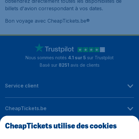
obtiendrez directement toutes les disponibilités de
billets d'avion correspondant à vos dates.
Bon voyage avec CheapTickets.be®
Nous sommes notés
4.1 sur 5
sur Trustpilot
Basé sur
8251
avis de clients
Service client
CheapTickets.be
CheapTickets utilise des cookies
Sites internationaux