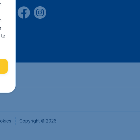
n
s
n
e
 te
okies
Copyright © 2026