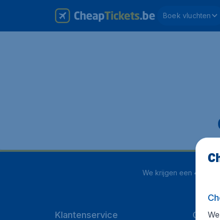
Boek vluchten
Ch
We krijgen een
4.1 uit 5
Ch
We 
Klantenservice
Cheap