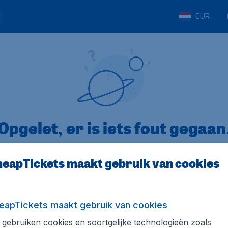
EUR
Opgelet, er is iets fout gegaan
eapTickets maakt gebruik van cookies
op Trustpilot
Op basis van
8
eapTickets maakt gebruik van cookies
gebruiken cookies en soortgelijke technologieën zoals
Tickets.be
Internationale sites