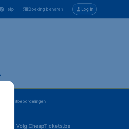
Help
Boeking beheren
Log in
.
255
klantbeoordelingen
Volg CheapTickets.be