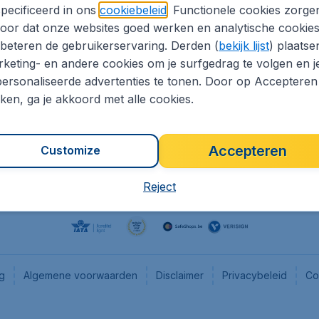
pecificeerd in ons
cookiebeleid
. Functionele cookies zorge
eaptickets.be
Flugladen.de
oor dat onze websites goed werken en analytische cookie
he informatie
CheapTickets.ch
beteren de gebruikerservaring. Derden (
bekijk lijst
) plaatse
CheapTickets.nl
keting- en andere cookies om je surfgedrag te volgen en j
ersonaliseerde advertenties te tonen. Door op Accepteren
es
CheapTickets.sg
kken, ga je akkoord met alle cookies.
Accepteren
Customize
Reject
ng
Algemene voorwaarden
Disclaimer
Privacybeleid
Co