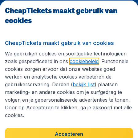
CheapTickets maakt gebruik van
CheapTickets.be
cookies
Internationale sites
CheapTickets maakt gebruik van cookies
We gebruiken cookies en soortgelijke technologieën
Volg CheapTickets.be
zoals gespecificeerd in ons
cookiebeleid
. Functionele
cookies zorgen ervoor dat onze websites goed
werken en analytische cookies verbeteren de
gebruikerservaring. Derden (
bekijk lijst
) plaatsen
marketing- en andere cookies om je surfgedrag te
volgen en je gepersonaliseerde advertenties te tonen.
Door op Accepteren te klikken, ga je akkoord met alle
cookies.
Toegankelijkheidsverklaring
Algemene voorwaarden
Disclaimer
Privacybeleid
Cookies
Accepteren