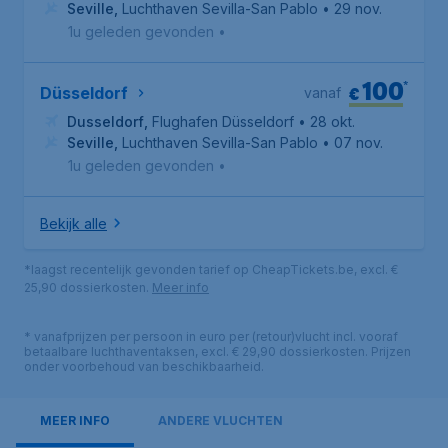
Seville
,
Luchthaven Sevilla-San Pablo
• 29 nov.
1u geleden gevonden
•
100
*
€
Düsseldorf
vanaf
Dusseldorf
,
Flughafen Düsseldorf
• 28 okt.
Seville
,
Luchthaven Sevilla-San Pablo
• 07 nov.
1u geleden gevonden
•
Bekijk alle
*laagst recentelijk gevonden tarief op CheapTickets.be, excl. €
25,90 dossierkosten.
Meer info
* vanafprijzen per persoon in euro per (retour)vlucht incl. vooraf
betaalbare luchthaventaksen, excl. € 29,90 dossierkosten. Prijzen
onder voorbehoud van beschikbaarheid.
MEER INFO
ANDERE VLUCHTEN