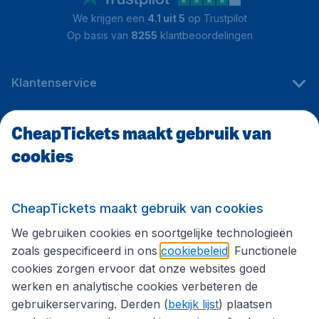
We krijgen een
4.1 uit 5
op Trustpilot
Op basis van
8255
klantbeoordelingen
Klantenservice
CheapTickets maakt gebruik van
CheapTickets.be
cookies
Internationale sites
CheapTickets maakt gebruik van cookies
We gebruiken cookies en soortgelijke technologieën
Volg CheapTickets.be
zoals gespecificeerd in ons
cookiebeleid
. Functionele
cookies zorgen ervoor dat onze websites goed
werken en analytische cookies verbeteren de
gebruikerservaring. Derden (
bekijk lijst
) plaatsen