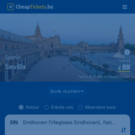
Spanje
vanaf
89
*
Sevilla
€
*excl. € 25,90 dossierkosten.
Boek vluchten
Retour
Enkele reis
Meerdere best.
Eindhoven (Vliegbasis Eindhoven), Nethe
EIN
rlands