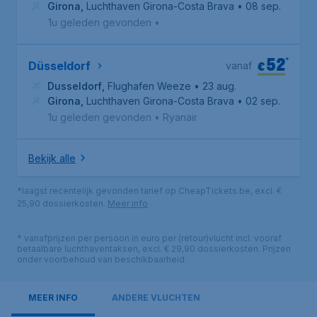
Girona
,
Luchthaven Girona-Costa Brava
• 08 sep.
1u geleden gevonden
•
52
*
€
Düsseldorf
vanaf
Dusseldorf
,
Flughafen Weeze
• 23 aug.
Girona
,
Luchthaven Girona-Costa Brava
• 02 sep.
1u geleden gevonden
•
Ryanair
Bekijk alle
*laagst recentelijk gevonden tarief op CheapTickets.be, excl. €
25,90 dossierkosten.
Meer info
* vanafprijzen per persoon in euro per (retour)vlucht incl. vooraf
betaalbare luchthaventaksen, excl. € 29,90 dossierkosten. Prijzen
onder voorbehoud van beschikbaarheid.
MEER INFO
ANDERE VLUCHTEN