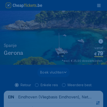
Spanje
vanaf
79
*
Gerona
€
*excl. € 25,90 dossierkosten.
Boek vluchten
Retour
Enkele reis
Meerdere best.
Eindhoven (Vliegbasis Eindhoven), Nethe
EIN
rlands