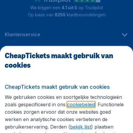
We krijgen een
4.1 uit 5
op Trustpilot
Op basis van
8255
klantbeoordelingen
Klantenservice
CheapTickets maakt gebruik van
CheapTickets.be
cookies
Internationale sites
CheapTickets maakt gebruik van cookies
We gebruiken cookies en soortgelijke technologieën
Volg CheapTickets.be
zoals gespecificeerd in ons
cookiebeleid
. Functionele
cookies zorgen ervoor dat onze websites goed
werken en analytische cookies verbeteren de
gebruikerservaring. Derden (
bekijk lijst
) plaatsen