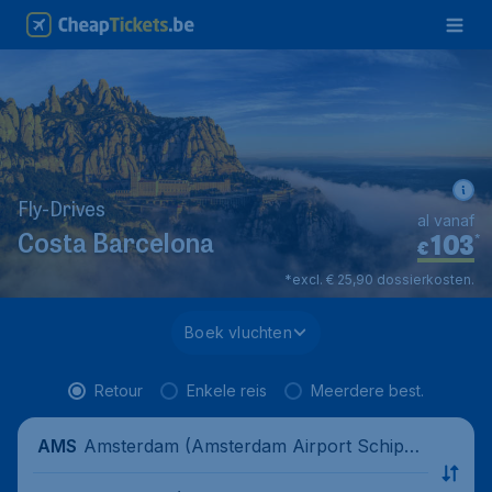
Fly-Drives
al vanaf
103
*
Costa Barcelona
€
*excl. € 25,90 dossierkosten.
Boek vluchten
Retour
Enkele reis
Meerdere best.
Amsterdam (Amsterdam Airport Schipho
AMS
l), Netherlands