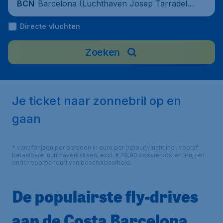
Barcelona (Luchthaven Josep Tarradella
BCN
s Barcelona-El Prat), Spain
Directe vluchten
Zoeken
Je ticket naar zonnebril op en
gaan
* vanafprijzen per persoon in euro per (retour)vlucht incl. vooraf
betaalbare luchthaventaksen, excl. € 29,90 dossierkosten. Prijzen
onder voorbehoud van beschikbaarheid.
De populairste fly-drives
aan de Costa Barcelona